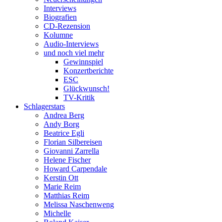
Interviews
Biografien
CD-Rezension
Kolumne
Audio-Interviews
und noch viel mehr
Gewinnspiel
Konzertberichte
ESC
Glückwunsch!
TV-Kritik
Schlagerstars
Andrea Berg
Andy Borg
Beatrice Egli
Florian Silbereisen
Giovanni Zarrella
Helene Fischer
Howard Carpendale
Kerstin Ott
Marie Reim
Matthias Reim
Melissa Naschenweng
Michelle