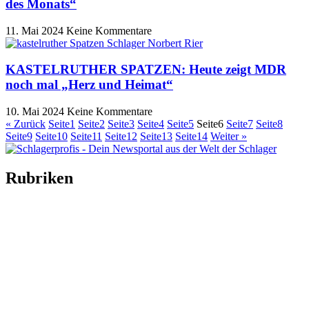
des Monats“
11. Mai 2024
Keine Kommentare
KASTELRUTHER SPATZEN: Heute zeigt MDR
noch mal „Herz und Heimat“
10. Mai 2024
Keine Kommentare
« Zurück
Seite
1
Seite
2
Seite
3
Seite
4
Seite
5
Seite
6
Seite
7
Seite
8
Seite
9
Seite
10
Seite
11
Seite
12
Seite
13
Seite
14
Weiter »
Rubriken
Titelstory
SchlagerNews
Neuerscheinungen
Interviews
Biographien
CD-Rezension
Kolumne
Audio-Interviews
und mehr…