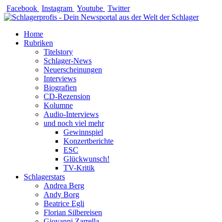
Zum
Facebook
Instagram
Youtube
Twitter
Inhalt
springen
Home
Rubriken
Titelstory
Schlager-News
Neuerscheinungen
Interviews
Biografien
CD-Rezension
Kolumne
Audio-Interviews
und noch viel mehr
Gewinnspiel
Konzertberichte
ESC
Glückwunsch!
TV-Kritik
Schlagerstars
Andrea Berg
Andy Borg
Beatrice Egli
Florian Silbereisen
Giovanni Zarrella