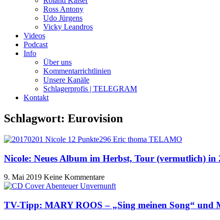
Roland Kaiser
Ross Antony
Udo Jürgens
Vicky Leandros
Videos
Podcast
Info
Über uns
Kommentarrichtlinien
Unsere Kanäle
Schlagerprofis | TELEGRAM
Kontakt
Schlagwort: Eurovision
Nicole: Neues Album im Herbst, Tour (vermutlich) in
9. Mai 2019
Keine Kommentare
TV-Tipp: MARY ROOS – „Sing meinen Song“ und 