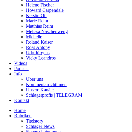
Helene Fischer
Howard Carpendale
Kerstin Ott
Marie Reim
Matthias Reim
Melissa Naschenweng
Michelle
Roland Kaiser
Ross Antony
Udo Jürgens
Vicky Leandros
Videos
Podcast
Info
Über uns
Kommentarrichtlinien
Unsere Kanäle
Schlagerprofis | TELEGRAM
Kontakt
Home
Rubriken
Titelstory
Schlager-News
Neuerscheinungen