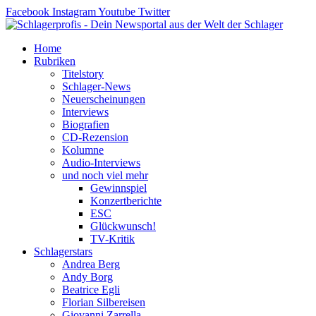
Zum
Facebook
Instagram
Youtube
Twitter
Inhalt
springen
Home
Rubriken
Titelstory
Schlager-News
Neuerscheinungen
Interviews
Biografien
CD-Rezension
Kolumne
Audio-Interviews
und noch viel mehr
Gewinnspiel
Konzertberichte
ESC
Glückwunsch!
TV-Kritik
Schlagerstars
Andrea Berg
Andy Borg
Beatrice Egli
Florian Silbereisen
Giovanni Zarrella