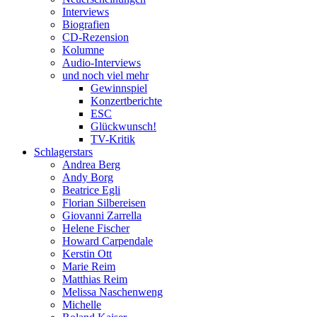
Interviews
Biografien
CD-Rezension
Kolumne
Audio-Interviews
und noch viel mehr
Gewinnspiel
Konzertberichte
ESC
Glückwunsch!
TV-Kritik
Schlagerstars
Andrea Berg
Andy Borg
Beatrice Egli
Florian Silbereisen
Giovanni Zarrella
Helene Fischer
Howard Carpendale
Kerstin Ott
Marie Reim
Matthias Reim
Melissa Naschenweng
Michelle