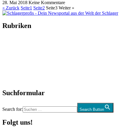
28. Mai 2018
Keine Kommentare
« Zurück
Seite
1
Seite
2
Seite
3
Weiter »
Rubriken
Titelstory
SchlagerNews
Neuerscheinungen
Interviews
Biographien
CD-Rezension
Kolumne
Audio-Interviews
und mehr…
Suchformular
Search for:
Search Button
Folgt uns!