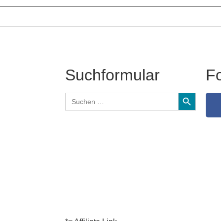
Suchformular
Fo
Search Butt
Search
for: