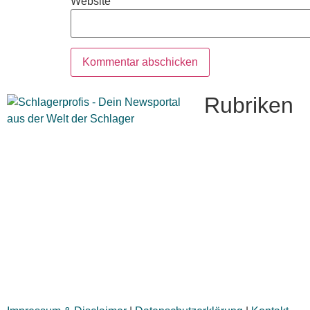
Website
Rubriken
Titelstory
SchlagerNews
Neuerscheinungen
Interviews
Biographien
CD-Rezension
Kolumne
Audio-Interviews
und mehr…