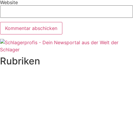
Website
Rubriken
Titelstory
SchlagerNews
Neuerscheinungen
Interviews
Biographien
CD-Rezension
Kolumne
Audio-Interviews
und mehr…