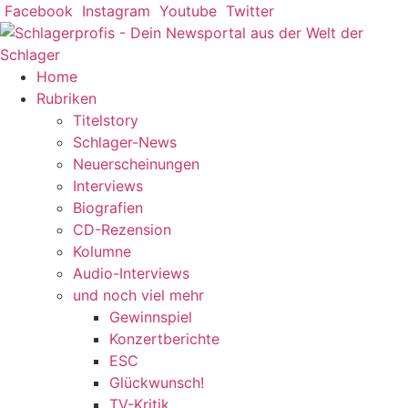
Zum
Facebook
Instagram
Youtube
Twitter
Inhalt
springen
Home
Rubriken
Titelstory
Schlager-News
Neuerscheinungen
Interviews
Biografien
CD-Rezension
Kolumne
Audio-Interviews
und noch viel mehr
Gewinnspiel
Konzertberichte
ESC
Glückwunsch!
TV-Kritik