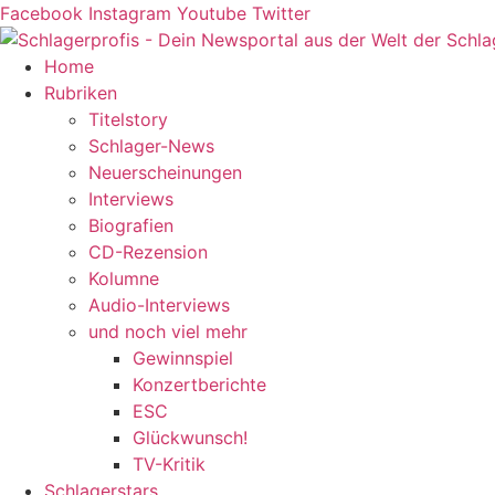
Zum
Facebook
Instagram
Youtube
Twitter
Inhalt
springen
Home
Rubriken
Titelstory
Schlager-News
Neuerscheinungen
Interviews
Biografien
CD-Rezension
Kolumne
Audio-Interviews
und noch viel mehr
Gewinnspiel
Konzertberichte
ESC
Glückwunsch!
TV-Kritik
Schlagerstars