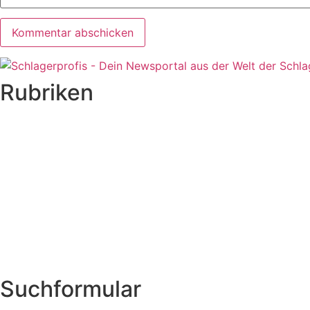
Rubriken
Titelstory
SchlagerNews
Neuerscheinungen
Interviews
Biographien
CD-Rezension
Kolumne
Audio-Interviews
und mehr…
Suchformular