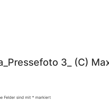
a_Pressefoto 3_ (C) Max
he Felder sind mit
*
markiert