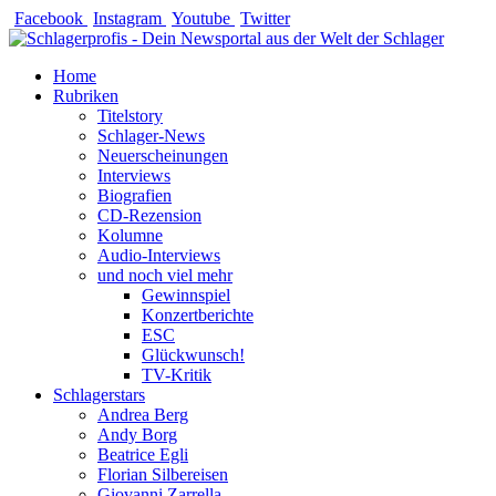
Zum
Facebook
Instagram
Youtube
Twitter
Inhalt
springen
Home
Rubriken
Titelstory
Schlager-News
Neuerscheinungen
Interviews
Biografien
CD-Rezension
Kolumne
Audio-Interviews
und noch viel mehr
Gewinnspiel
Konzertberichte
ESC
Glückwunsch!
TV-Kritik
Schlagerstars
Andrea Berg
Andy Borg
Beatrice Egli
Florian Silbereisen
Giovanni Zarrella