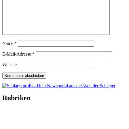
Name
*
E-Mail-Adresse
*
Website
Rubriken
Titelstory
SchlagerNews
Neuerscheinungen
Interviews