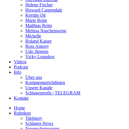
Helene Fischer
Howard Carpendale
Kerstin Ott
Marie Reim
Matthias Reim
Melissa Naschenweng
Michelle
Roland Kaiser
Ross Antony
Udo Jürgens
Vicky Leandros
Videos
Podcast
Info
Über uns
Kommentarrichtlinien
Unsere Kanäle
Schlagerprofis | TELEGRAM
Kontakt
Home
Rubriken
Titelstory
Schlager-News
Neuerscheinungen