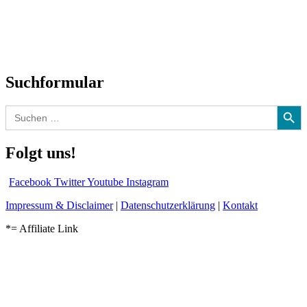
Biographien
CD-Rezension
Kolumne
Audio-Interviews
und mehr…
Suchformular
Search Button
Search
for:
Folgt uns!
Facebook
Twitter
Youtube
Instagram
Impressum & Disclaimer
|
Datenschutzerklärung
|
Kontakt
*= Affiliate Link