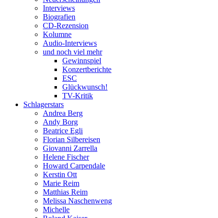
Interviews
Biografien
CD-Rezension
Kolumne
Audio-Interviews
und noch viel mehr
Gewinnspiel
Konzertberichte
ESC
Glückwunsch!
TV-Kritik
Schlagerstars
Andrea Berg
Andy Borg
Beatrice Egli
Florian Silbereisen
Giovanni Zarrella
Helene Fischer
Howard Carpendale
Kerstin Ott
Marie Reim
Matthias Reim
Melissa Naschenweng
Michelle