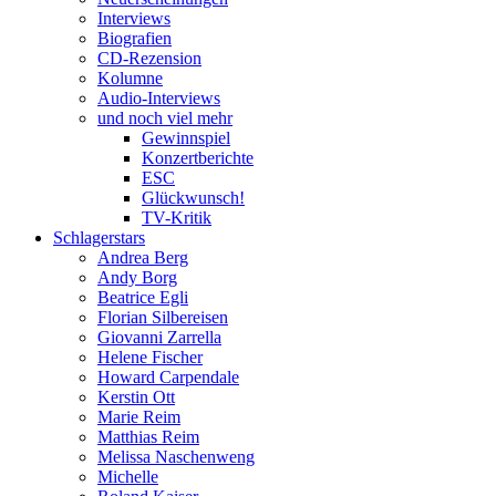
Interviews
Biografien
CD-Rezension
Kolumne
Audio-Interviews
und noch viel mehr
Gewinnspiel
Konzertberichte
ESC
Glückwunsch!
TV-Kritik
Schlagerstars
Andrea Berg
Andy Borg
Beatrice Egli
Florian Silbereisen
Giovanni Zarrella
Helene Fischer
Howard Carpendale
Kerstin Ott
Marie Reim
Matthias Reim
Melissa Naschenweng
Michelle