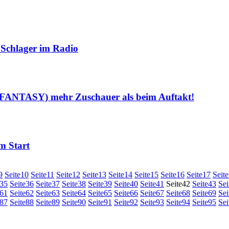
chlager im Radio
NTASY) mehr Zuschauer als beim Auftakt!
m Start
9
Seite
10
Seite
11
Seite
12
Seite
13
Seite
14
Seite
15
Seite
16
Seite
17
Seite
35
Seite
36
Seite
37
Seite
38
Seite
39
Seite
40
Seite
41
Seite
42
Seite
43
Sei
61
Seite
62
Seite
63
Seite
64
Seite
65
Seite
66
Seite
67
Seite
68
Seite
69
Sei
87
Seite
88
Seite
89
Seite
90
Seite
91
Seite
92
Seite
93
Seite
94
Seite
95
Sei