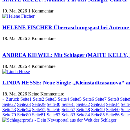
19. Mai 2026
1 Kommentar
HELENE FISCHER Überraschungsgast bei Antenne S
18. Mai 2026
2 Kommentare
ANDREA KIEWEL: Mit Schlager (MAITE KELLY, FA
18. Mai 2026
4 Kommentare
LINDA HESSE: Neue Single „Kleinstadtcasanova“ a
18. Mai 2026
Keine Kommentare
« Zurück
Seite
1
Seite
2
Seite
3
Seite
4
Seite
5
Seite
6
Seite
7
Seite
8
Seite
Seite
27
Seite
28
Seite
29
Seite
30
Seite
31
Seite
32
Seite
33
Seite
34
Seite
Seite
53
Seite
54
Seite
55
Seite
56
Seite
57
Seite
58
Seite
59
Seite
60
Seite
Seite
79
Seite
80
Seite
81
Seite
82
Seite
83
Seite
84
Seite
85
Seite
86
Seite