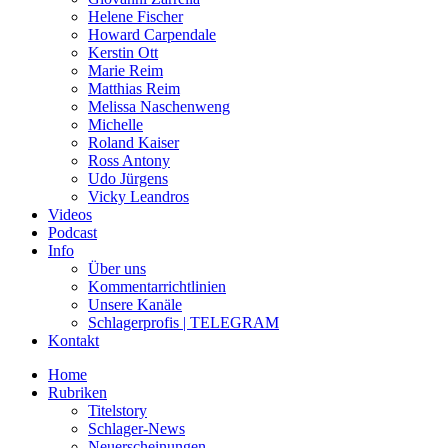
Helene Fischer
Howard Carpendale
Kerstin Ott
Marie Reim
Matthias Reim
Melissa Naschenweng
Michelle
Roland Kaiser
Ross Antony
Udo Jürgens
Vicky Leandros
Videos
Podcast
Info
Über uns
Kommentarrichtlinien
Unsere Kanäle
Schlagerprofis | TELEGRAM
Kontakt
Home
Rubriken
Titelstory
Schlager-News
Neuerscheinungen