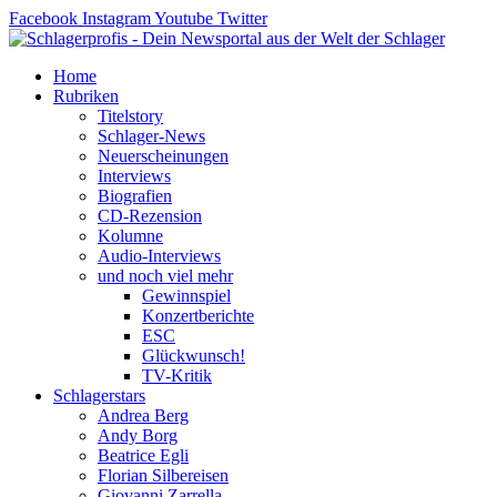
Zum
Facebook
Instagram
Youtube
Twitter
Inhalt
springen
Home
Rubriken
Titelstory
Schlager-News
Neuerscheinungen
Interviews
Biografien
CD-Rezension
Kolumne
Audio-Interviews
und noch viel mehr
Gewinnspiel
Konzertberichte
ESC
Glückwunsch!
TV-Kritik
Schlagerstars
Andrea Berg
Andy Borg
Beatrice Egli
Florian Silbereisen
Giovanni Zarrella