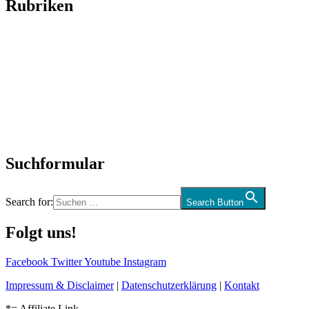
Rubriken
Titelstory
SchlagerNews
Neuerscheinungen
Interviews
Biographien
CD-Rezension
Kolumne
Audio-Interviews
und mehr…
Suchformular
Search for:
Search Button
Folgt uns!
Facebook
Twitter
Youtube
Instagram
Impressum & Disclaimer
|
Datenschutzerklärung
|
Kontakt
*= Affiliate Link