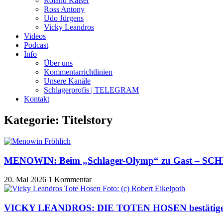
Roland Kaiser
Ross Antony
Udo Jürgens
Vicky Leandros
Videos
Podcast
Info
Über uns
Kommentarrichtlinien
Unsere Kanäle
Schlagerprofis | TELEGRAM
Kontakt
Kategorie: Titelstory
MENOWIN: Beim „Schlager-Olymp“ zu Gast – S
20. Mai 2026
1 Kommentar
VICKY LEANDROS: DIE TOTEN HOSEN bestätigen