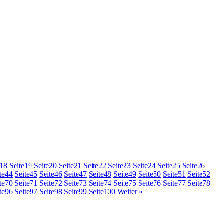
18
Seite
19
Seite
20
Seite
21
Seite
22
Seite
23
Seite
24
Seite
25
Seite
26
te
44
Seite
45
Seite
46
Seite
47
Seite
48
Seite
49
Seite
50
Seite
51
Seite
52
te
70
Seite
71
Seite
72
Seite
73
Seite
74
Seite
75
Seite
76
Seite
77
Seite
78
te
96
Seite
97
Seite
98
Seite
99
Seite
100
Weiter »