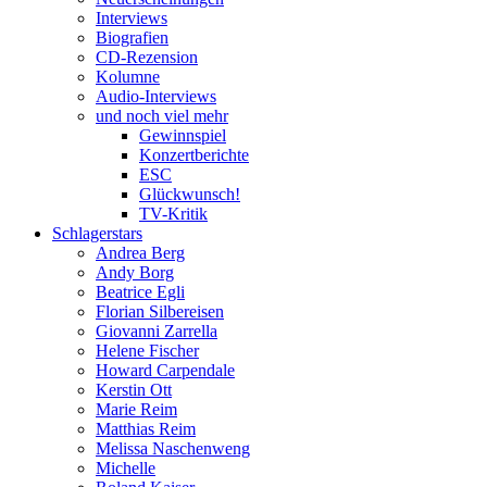
Interviews
Biografien
CD-Rezension
Kolumne
Audio-Interviews
und noch viel mehr
Gewinnspiel
Konzertberichte
ESC
Glückwunsch!
TV-Kritik
Schlagerstars
Andrea Berg
Andy Borg
Beatrice Egli
Florian Silbereisen
Giovanni Zarrella
Helene Fischer
Howard Carpendale
Kerstin Ott
Marie Reim
Matthias Reim
Melissa Naschenweng
Michelle