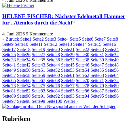
4. Juni 2026
6 Kommentare
HELENE FISCHER: Nächster Edelmetall-Hammer
für „Atemlos durch die Nacht“
4. Juni 2026
9 Kommentare
« Zurück
Seite
1
Seite
2
Seite
3
Seite
4
Seite
5
Seite
6
Seite
7
Seite
8
Seite
9
Seite
10
Seite
11
Seite
12
Seite
13
Seite
14
Seite
15
Seite
16
Seite
17
Seite
18
Seite
19
Seite
20
Seite
21
Seite
22
Seite
23
Seite
24
Seite
25
Seite
26
Seite
27
Seite
28
Seite
29
Seite
30
Seite
31
Seite
32
Seite
33
Seite
34
Seite
35
Seite
36
Seite
37
Seite
38
Seite
39
Seite
40
Seite
41
Seite
42
Seite
43
Seite
44
Seite
45
Seite
46
Seite
47
Seite
48
Seite
49
Seite
50
Seite
51
Seite
52
Seite
53
Seite
54
Seite
55
Seite
56
Seite
57
Seite
58
Seite
59
Seite
60
Seite
61
Seite
62
Seite
63
Seite
64
Seite
65
Seite
66
Seite
67
Seite
68
Seite
69
Seite
70
Seite
71
Seite
72
Seite
73
Seite
74
Seite
75
Seite
76
Seite
77
Seite
78
Seite
79
Seite
80
Seite
81
Seite
82
Seite
83
Seite
84
Seite
85
Seite
86
Seite
87
Seite
88
Seite
89
Seite
90
Seite
91
Seite
92
Seite
93
Seite
94
Seite
95
Seite
96
Seite
97
Seite
98
Seite
99
Seite
100
Weiter »
Rubriken