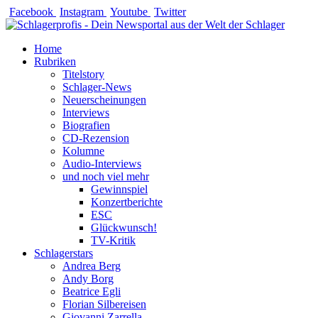
Zum
Facebook
Instagram
Youtube
Twitter
Inhalt
springen
Home
Rubriken
Titelstory
Schlager-News
Neuerscheinungen
Interviews
Biografien
CD-Rezension
Kolumne
Audio-Interviews
und noch viel mehr
Gewinnspiel
Konzertberichte
ESC
Glückwunsch!
TV-Kritik
Schlagerstars
Andrea Berg
Andy Borg
Beatrice Egli
Florian Silbereisen
Giovanni Zarrella