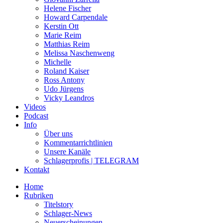
Helene Fischer
Howard Carpendale
Kerstin Ott
Marie Reim
Matthias Reim
Melissa Naschenweng
Michelle
Roland Kaiser
Ross Antony
Udo Jürgens
Vicky Leandros
Videos
Podcast
Info
Über uns
Kommentarrichtlinien
Unsere Kanäle
Schlagerprofis | TELEGRAM
Kontakt
Home
Rubriken
Titelstory
Schlager-News
Neuerscheinungen