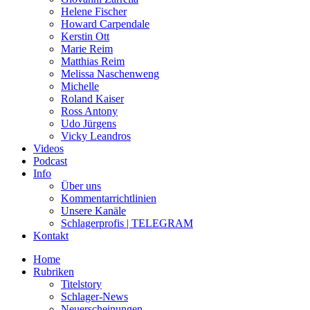
Helene Fischer
Howard Carpendale
Kerstin Ott
Marie Reim
Matthias Reim
Melissa Naschenweng
Michelle
Roland Kaiser
Ross Antony
Udo Jürgens
Vicky Leandros
Videos
Podcast
Info
Über uns
Kommentarrichtlinien
Unsere Kanäle
Schlagerprofis | TELEGRAM
Kontakt
Home
Rubriken
Titelstory
Schlager-News
Neuerscheinungen