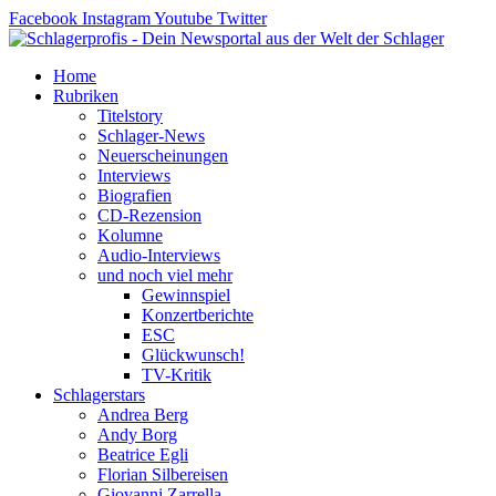
Zum
Facebook
Instagram
Youtube
Twitter
Inhalt
springen
Home
Rubriken
Titelstory
Schlager-News
Neuerscheinungen
Interviews
Biografien
CD-Rezension
Kolumne
Audio-Interviews
und noch viel mehr
Gewinnspiel
Konzertberichte
ESC
Glückwunsch!
TV-Kritik
Schlagerstars
Andrea Berg
Andy Borg
Beatrice Egli
Florian Silbereisen
Giovanni Zarrella