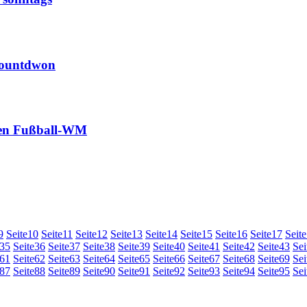
ountdwon
gen Fußball-WM
9
Seite
10
Seite
11
Seite
12
Seite
13
Seite
14
Seite
15
Seite
16
Seite
17
Seite
35
Seite
36
Seite
37
Seite
38
Seite
39
Seite
40
Seite
41
Seite
42
Seite
43
Sei
61
Seite
62
Seite
63
Seite
64
Seite
65
Seite
66
Seite
67
Seite
68
Seite
69
Sei
87
Seite
88
Seite
89
Seite
90
Seite
91
Seite
92
Seite
93
Seite
94
Seite
95
Sei