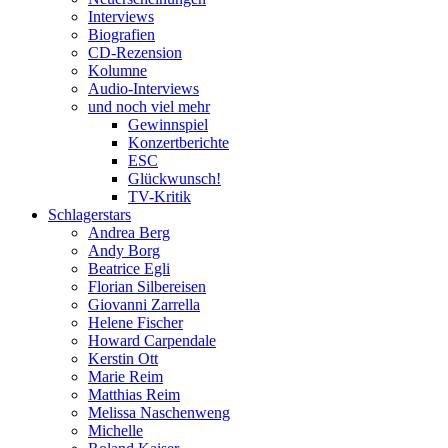
Interviews
Biografien
CD-Rezension
Kolumne
Audio-Interviews
und noch viel mehr
Gewinnspiel
Konzertberichte
ESC
Glückwunsch!
TV-Kritik
Schlagerstars
Andrea Berg
Andy Borg
Beatrice Egli
Florian Silbereisen
Giovanni Zarrella
Helene Fischer
Howard Carpendale
Kerstin Ott
Marie Reim
Matthias Reim
Melissa Naschenweng
Michelle