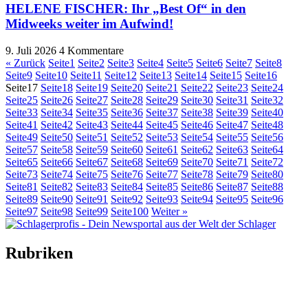
HELENE FISCHER: Ihr „Best Of“ in den
Midweeks weiter im Aufwind!
9. Juli 2026
4 Kommentare
« Zurück
Seite
1
Seite
2
Seite
3
Seite
4
Seite
5
Seite
6
Seite
7
Seite
8
Seite
9
Seite
10
Seite
11
Seite
12
Seite
13
Seite
14
Seite
15
Seite
16
Seite
17
Seite
18
Seite
19
Seite
20
Seite
21
Seite
22
Seite
23
Seite
24
Seite
25
Seite
26
Seite
27
Seite
28
Seite
29
Seite
30
Seite
31
Seite
32
Seite
33
Seite
34
Seite
35
Seite
36
Seite
37
Seite
38
Seite
39
Seite
40
Seite
41
Seite
42
Seite
43
Seite
44
Seite
45
Seite
46
Seite
47
Seite
48
Seite
49
Seite
50
Seite
51
Seite
52
Seite
53
Seite
54
Seite
55
Seite
56
Seite
57
Seite
58
Seite
59
Seite
60
Seite
61
Seite
62
Seite
63
Seite
64
Seite
65
Seite
66
Seite
67
Seite
68
Seite
69
Seite
70
Seite
71
Seite
72
Seite
73
Seite
74
Seite
75
Seite
76
Seite
77
Seite
78
Seite
79
Seite
80
Seite
81
Seite
82
Seite
83
Seite
84
Seite
85
Seite
86
Seite
87
Seite
88
Seite
89
Seite
90
Seite
91
Seite
92
Seite
93
Seite
94
Seite
95
Seite
96
Seite
97
Seite
98
Seite
99
Seite
100
Weiter »
Rubriken
Titelstory
SchlagerNews
Neuerscheinungen