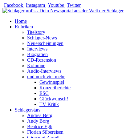
Zum
Facebook
Instagram
Youtube
Twitter
Inhalt
springen
Home
Rubriken
Titelstory
Schlager-News
Neuerscheinungen
Interviews
Biografien
CD-Rezension
Kolumne
Audio-Interviews
und noch viel mehr
Gewinnspiel
Konzertberichte
ESC
Glückwunsch!
TV-Kritik
Schlagerstars
Andrea Berg
Andy Borg
Beatrice Egli
Florian Silbereisen
Giovanni Zarrella