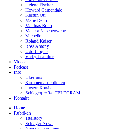
Helene Fischer
Howard Carpendale
Kerstin Ott
Marie Reim
Matthias Reim
Melissa Naschenweng
Michelle
Roland Kaiser
Ross Antony
Udo Jürgens
Vicky Leandros
Videos
Podcast
Info
Über uns
Kommentarrichtlinien
Unsere Kanäle
Schlagerprofis | TELEGRAM
Kontakt
Home
Rubriken
Titelstory
Schlager-News
Neuerscheinungen