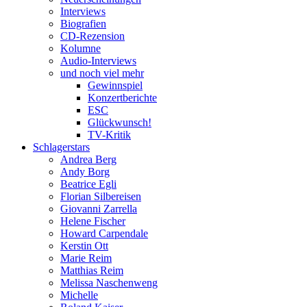
Interviews
Biografien
CD-Rezension
Kolumne
Audio-Interviews
und noch viel mehr
Gewinnspiel
Konzertberichte
ESC
Glückwunsch!
TV-Kritik
Schlagerstars
Andrea Berg
Andy Borg
Beatrice Egli
Florian Silbereisen
Giovanni Zarrella
Helene Fischer
Howard Carpendale
Kerstin Ott
Marie Reim
Matthias Reim
Melissa Naschenweng
Michelle