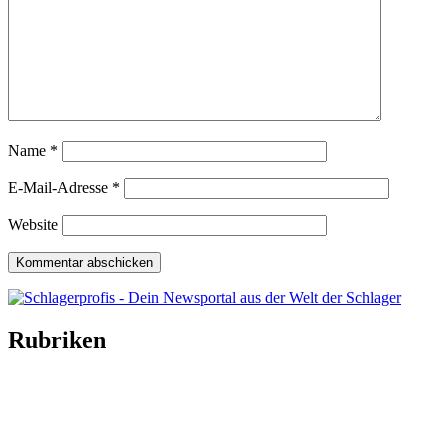
Name
*
E-Mail-Adresse
*
Website
Rubriken
Titelstory
SchlagerNews
Neuerscheinungen
Interviews