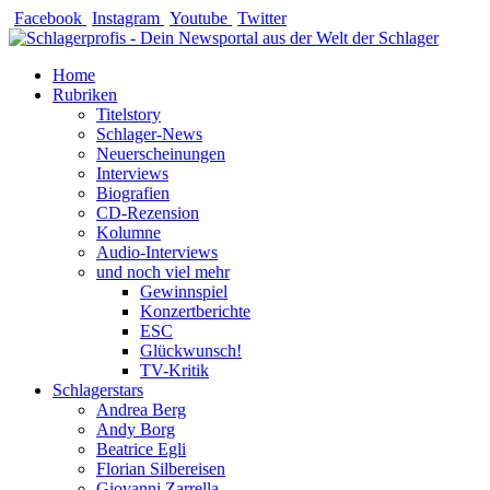
Zum
Facebook
Instagram
Youtube
Twitter
Inhalt
springen
Home
Rubriken
Titelstory
Schlager-News
Neuerscheinungen
Interviews
Biografien
CD-Rezension
Kolumne
Audio-Interviews
und noch viel mehr
Gewinnspiel
Konzertberichte
ESC
Glückwunsch!
TV-Kritik
Schlagerstars
Andrea Berg
Andy Borg
Beatrice Egli
Florian Silbereisen
Giovanni Zarrella