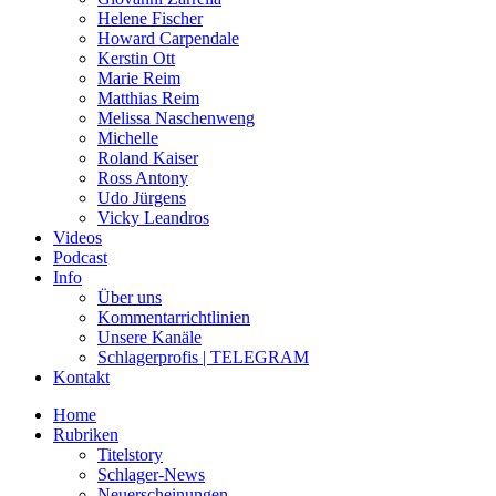
Helene Fischer
Howard Carpendale
Kerstin Ott
Marie Reim
Matthias Reim
Melissa Naschenweng
Michelle
Roland Kaiser
Ross Antony
Udo Jürgens
Vicky Leandros
Videos
Podcast
Info
Über uns
Kommentarrichtlinien
Unsere Kanäle
Schlagerprofis | TELEGRAM
Kontakt
Home
Rubriken
Titelstory
Schlager-News
Neuerscheinungen