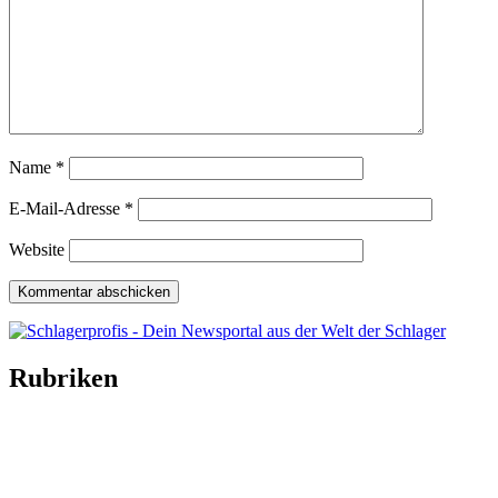
Name
*
E-Mail-Adresse
*
Website
Rubriken
Titelstory
SchlagerNews
Neuerscheinungen
Interviews