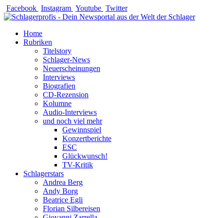
Zum
Facebook
Instagram
Youtube
Twitter
Inhalt
springen
Home
Rubriken
Titelstory
Schlager-News
Neuerscheinungen
Interviews
Biografien
CD-Rezension
Kolumne
Audio-Interviews
und noch viel mehr
Gewinnspiel
Konzertberichte
ESC
Glückwunsch!
TV-Kritik
Schlagerstars
Andrea Berg
Andy Borg
Beatrice Egli
Florian Silbereisen
Giovanni Zarrella