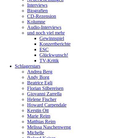
Interviews
Biografien
CD-Rezension
Kolumne
Audio-Interviews
und noch viel mehr
Gewinnspiel
Konzertberichte
ESC
Glückwunsch!
TV-Kritik
Schlagerstars
Andrea Berg
Andy Borg
Beatrice Egli
Florian Silbereisen
Giovanni Zarrella
Helene Fischer
Howard Carpendale
Kerstin Ott
Marie Reim
Matthias Reim
Melissa Naschenweng
Michelle