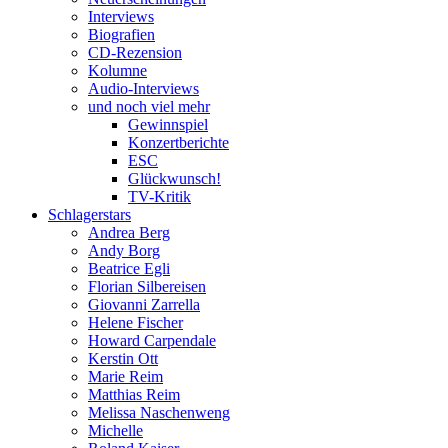
Interviews
Biografien
CD-Rezension
Kolumne
Audio-Interviews
und noch viel mehr
Gewinnspiel
Konzertberichte
ESC
Glückwunsch!
TV-Kritik
Schlagerstars
Andrea Berg
Andy Borg
Beatrice Egli
Florian Silbereisen
Giovanni Zarrella
Helene Fischer
Howard Carpendale
Kerstin Ott
Marie Reim
Matthias Reim
Melissa Naschenweng
Michelle