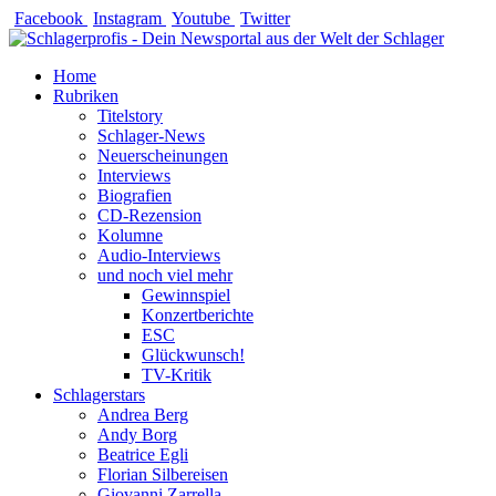
Zum
Facebook
Instagram
Youtube
Twitter
Inhalt
springen
Home
Rubriken
Titelstory
Schlager-News
Neuerscheinungen
Interviews
Biografien
CD-Rezension
Kolumne
Audio-Interviews
und noch viel mehr
Gewinnspiel
Konzertberichte
ESC
Glückwunsch!
TV-Kritik
Schlagerstars
Andrea Berg
Andy Borg
Beatrice Egli
Florian Silbereisen
Giovanni Zarrella