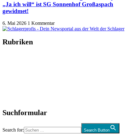
„Ja ich will“ ist SG Sonnenhof Großaspach
gewidmet!
6. Mai 2026
1 Kommentar
Rubriken
Titelstory
SchlagerNews
Neuerscheinungen
Interviews
Biographien
CD-Rezension
Kolumne
Audio-Interviews
und mehr…
Suchformular
Search for:
Search Button