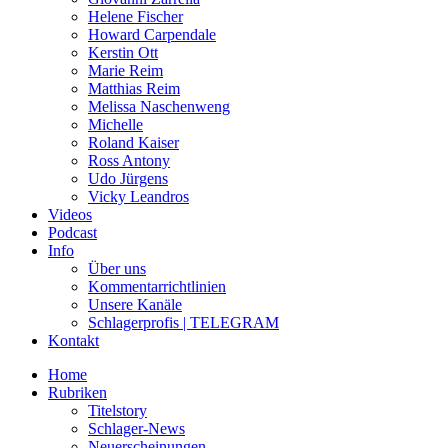
Helene Fischer
Howard Carpendale
Kerstin Ott
Marie Reim
Matthias Reim
Melissa Naschenweng
Michelle
Roland Kaiser
Ross Antony
Udo Jürgens
Vicky Leandros
Videos
Podcast
Info
Über uns
Kommentarrichtlinien
Unsere Kanäle
Schlagerprofis | TELEGRAM
Kontakt
Home
Rubriken
Titelstory
Schlager-News
Neuerscheinungen