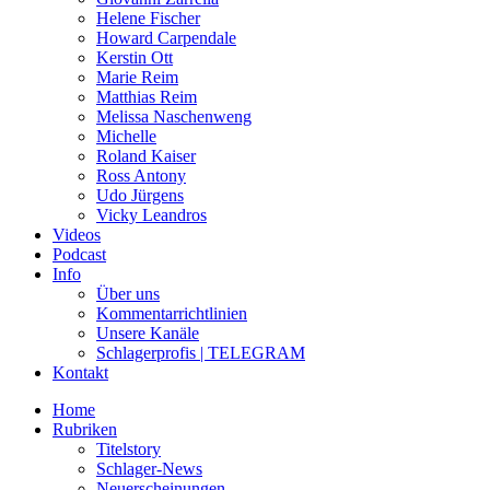
Helene Fischer
Howard Carpendale
Kerstin Ott
Marie Reim
Matthias Reim
Melissa Naschenweng
Michelle
Roland Kaiser
Ross Antony
Udo Jürgens
Vicky Leandros
Videos
Podcast
Info
Über uns
Kommentarrichtlinien
Unsere Kanäle
Schlagerprofis | TELEGRAM
Kontakt
Home
Rubriken
Titelstory
Schlager-News
Neuerscheinungen