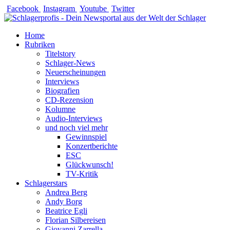
Zum
Facebook
Instagram
Youtube
Twitter
Inhalt
springen
Home
Rubriken
Titelstory
Schlager-News
Neuerscheinungen
Interviews
Biografien
CD-Rezension
Kolumne
Audio-Interviews
und noch viel mehr
Gewinnspiel
Konzertberichte
ESC
Glückwunsch!
TV-Kritik
Schlagerstars
Andrea Berg
Andy Borg
Beatrice Egli
Florian Silbereisen
Giovanni Zarrella