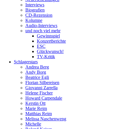
Interviews
Biografien
CD-Rezension
Kolumne
Audio-Interviews
und noch viel mehr
Gewinnspiel
Konzertberichte
ESC
Glückwunsch!
TV-Kritik
Schlagerstars
Andrea Berg
Andy Borg
Beatrice Egli
Florian Silbereisen
Giovanni Zarrella
Helene Fischer
Howard Carpendale
Kerstin Ott
Marie Reim
Matthias Reim
Melissa Naschenweng
Michelle