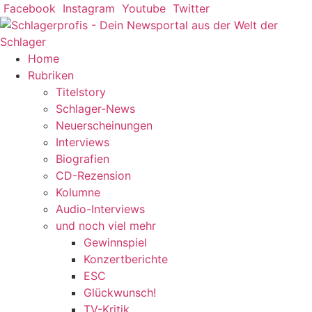
Zum
Facebook
Instagram
Youtube
Twitter
Inhalt
springen
Home
Rubriken
Titelstory
Schlager-News
Neuerscheinungen
Interviews
Biografien
CD-Rezension
Kolumne
Audio-Interviews
und noch viel mehr
Gewinnspiel
Konzertberichte
ESC
Glückwunsch!
TV-Kritik