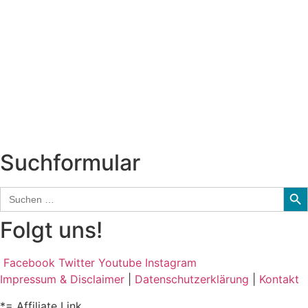
Titelstory
SchlagerNews
Neuerscheinungen
Interviews
Biographien
CD-Rezension
Kolumne
Audio-Interviews
und mehr…
Suchformular
Sear
Search
for:
Folgt uns!
Facebook
Twitter
Youtube
Instagram
Impressum & Disclaimer
|
Datenschutzerklärung
|
Kontakt
*= Affiliate Link