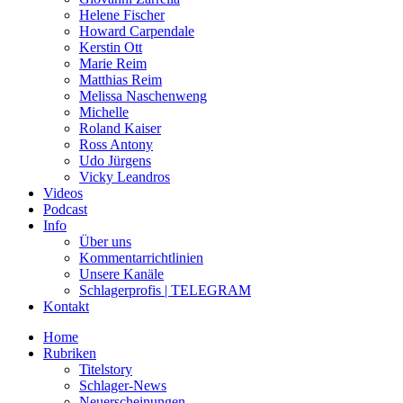
Helene Fischer
Howard Carpendale
Kerstin Ott
Marie Reim
Matthias Reim
Melissa Naschenweng
Michelle
Roland Kaiser
Ross Antony
Udo Jürgens
Vicky Leandros
Videos
Podcast
Info
Über uns
Kommentarrichtlinien
Unsere Kanäle
Schlagerprofis | TELEGRAM
Kontakt
Home
Rubriken
Titelstory
Schlager-News
Neuerscheinungen