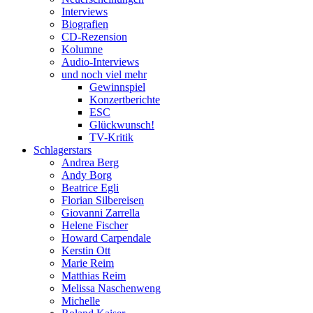
Interviews
Biografien
CD-Rezension
Kolumne
Audio-Interviews
und noch viel mehr
Gewinnspiel
Konzertberichte
ESC
Glückwunsch!
TV-Kritik
Schlagerstars
Andrea Berg
Andy Borg
Beatrice Egli
Florian Silbereisen
Giovanni Zarrella
Helene Fischer
Howard Carpendale
Kerstin Ott
Marie Reim
Matthias Reim
Melissa Naschenweng
Michelle