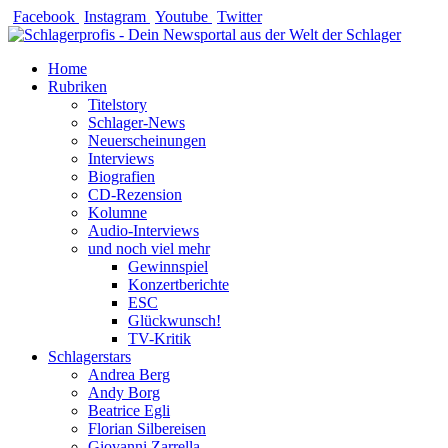
Zum
Facebook
Instagram
Youtube
Twitter
Inhalt
springen
Home
Rubriken
Titelstory
Schlager-News
Neuerscheinungen
Interviews
Biografien
CD-Rezension
Kolumne
Audio-Interviews
und noch viel mehr
Gewinnspiel
Konzertberichte
ESC
Glückwunsch!
TV-Kritik
Schlagerstars
Andrea Berg
Andy Borg
Beatrice Egli
Florian Silbereisen
Giovanni Zarrella