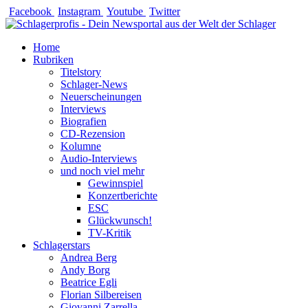
Zum
Facebook
Instagram
Youtube
Twitter
Inhalt
springen
Home
Rubriken
Titelstory
Schlager-News
Neuerscheinungen
Interviews
Biografien
CD-Rezension
Kolumne
Audio-Interviews
und noch viel mehr
Gewinnspiel
Konzertberichte
ESC
Glückwunsch!
TV-Kritik
Schlagerstars
Andrea Berg
Andy Borg
Beatrice Egli
Florian Silbereisen
Giovanni Zarrella