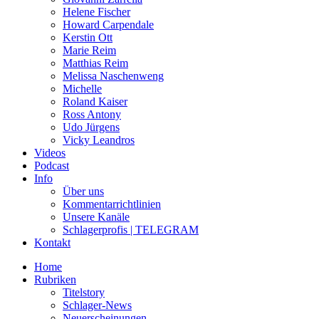
Helene Fischer
Howard Carpendale
Kerstin Ott
Marie Reim
Matthias Reim
Melissa Naschenweng
Michelle
Roland Kaiser
Ross Antony
Udo Jürgens
Vicky Leandros
Videos
Podcast
Info
Über uns
Kommentarrichtlinien
Unsere Kanäle
Schlagerprofis | TELEGRAM
Kontakt
Home
Rubriken
Titelstory
Schlager-News
Neuerscheinungen