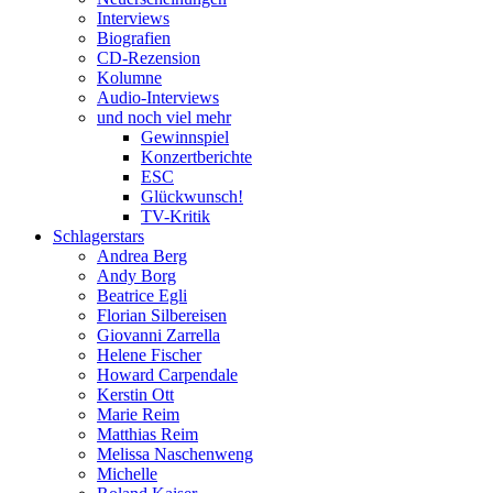
Interviews
Biografien
CD-Rezension
Kolumne
Audio-Interviews
und noch viel mehr
Gewinnspiel
Konzertberichte
ESC
Glückwunsch!
TV-Kritik
Schlagerstars
Andrea Berg
Andy Borg
Beatrice Egli
Florian Silbereisen
Giovanni Zarrella
Helene Fischer
Howard Carpendale
Kerstin Ott
Marie Reim
Matthias Reim
Melissa Naschenweng
Michelle