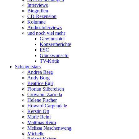
Interviews
Biografien
CD-Rezension
Kolumne
Audio-Interviews
und noch viel mehr
Gewinnspiel
Konzertberichte
ESC
Glückwunsch!
TV-Kritik
Schlagerstars
Andrea Berg
Andy Borg
Beatrice Egli
Florian Silbereisen
Giovanni Zarrella
Helene Fischer
Howard Carpendale
Kerstin Ott
Marie Reim
Matthias Reim
Melissa Naschenweng
Michelle