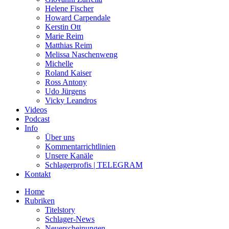
Helene Fischer
Howard Carpendale
Kerstin Ott
Marie Reim
Matthias Reim
Melissa Naschenweng
Michelle
Roland Kaiser
Ross Antony
Udo Jürgens
Vicky Leandros
Videos
Podcast
Info
Über uns
Kommentarrichtlinien
Unsere Kanäle
Schlagerprofis | TELEGRAM
Kontakt
Home
Rubriken
Titelstory
Schlager-News
Neuerscheinungen