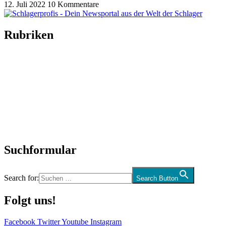
12. Juli 2022
10 Kommentare
Rubriken
Titelstory
SchlagerNews
Neuerscheinungen
Interviews
Biographien
CD-Rezension
Kolumne
Audio-Interviews
und mehr…
Suchformular
Search for:
Search Button
Folgt uns!
Facebook
Twitter
Youtube
Instagram