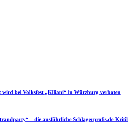
rd bei Volksfest „Kiliani“ in Würzburg verboten
dparty“ – die ausführliche Schlagerprofis.de-Kriti