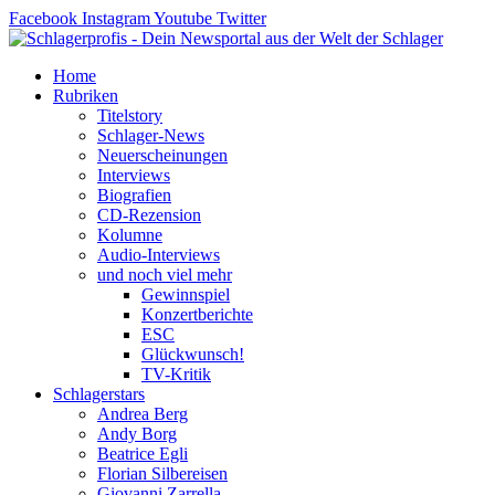
Zum
Facebook
Instagram
Youtube
Twitter
Inhalt
springen
Home
Rubriken
Titelstory
Schlager-News
Neuerscheinungen
Interviews
Biografien
CD-Rezension
Kolumne
Audio-Interviews
und noch viel mehr
Gewinnspiel
Konzertberichte
ESC
Glückwunsch!
TV-Kritik
Schlagerstars
Andrea Berg
Andy Borg
Beatrice Egli
Florian Silbereisen
Giovanni Zarrella