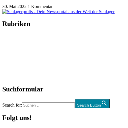
30. Mai 2022
1 Kommentar
Rubriken
Titelstory
SchlagerNews
Neuerscheinungen
Interviews
Biographien
CD-Rezension
Kolumne
Audio-Interviews
und mehr…
Suchformular
Search for:
Search Button
Folgt uns!