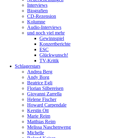
Interviews
Biografien
CD-Rezension
Kolumne
Audio-Interviews
und noch viel mehr
Gewinnspiel
Konzertberichte
ESC
Glückwunsch!
TV-Kritik
Schlagerstars
Andrea Berg
Andy Borg
Beatrice Egli
Florian Silbereisen
Giovanni Zarrella
Helene Fischer
Howard Carpendale
Kerstin Ott
Marie Reim
Matthias Reim
Melissa Naschenweng
Michelle