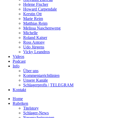
Helene Fischer
Howard Carpendale
Kerstin Ott
Marie Reim
Matthias Reim
Melissa Naschenweng
Michelle
Roland Kaiser
Ross Antony
Udo Jürgens
Vicky Leandros
Videos
Podcast
Info
Über uns
Kommentarrichtlinien
Unsere Kanäle
Schlagerprofis | TELEGRAM
Kontakt
Home
Rubriken
Titelstory
Schlager-News
Neuerscheinungen