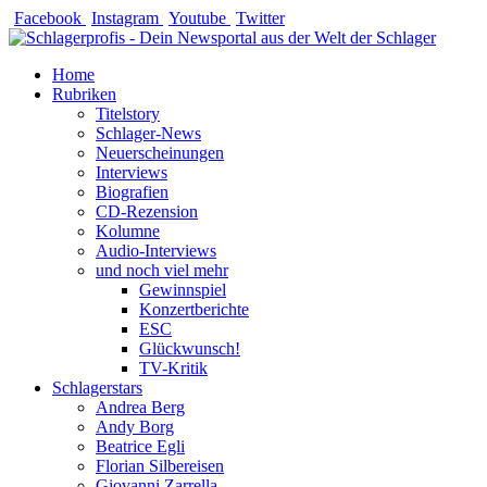
Zum
Facebook
Instagram
Youtube
Twitter
Inhalt
springen
Home
Rubriken
Titelstory
Schlager-News
Neuerscheinungen
Interviews
Biografien
CD-Rezension
Kolumne
Audio-Interviews
und noch viel mehr
Gewinnspiel
Konzertberichte
ESC
Glückwunsch!
TV-Kritik
Schlagerstars
Andrea Berg
Andy Borg
Beatrice Egli
Florian Silbereisen
Giovanni Zarrella