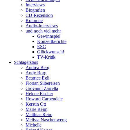
Interviews
Biografien
CD-Rezension
Kolumne
Audio-Interviews
und noch viel mehr
Gewinnspiel
Konzertberichte
ESC
Glückwunsch!
TV-Kritik
Schlagerstars
Andrea Berg
Andy Borg
Beatrice Egli
Florian Silbereisen
Giovanni Zarrella
Helene Fischer
Howard Carpendale
Kerstin Ott
Marie Reim
Matthias Reim
Melissa Naschenweng
Michelle