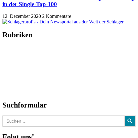
in der Single-Top-100
12. Dezember 2020
2 Kommentare
Rubriken
Titelstory
SchlagerNews
Neuerscheinungen
Interviews
Biographien
CD-Rezension
Kolumne
Audio-Interviews
und mehr…
Suchformular
Search Button
Search
for:
Folgt uns!