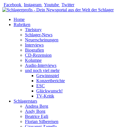
Zum
Facebook
Instagram
Youtube
Twitter
Inhalt
springen
Home
Rubriken
Titelstory
Schlager-News
Neuerscheinungen
Interviews
Biografien
CD-Rezension
Kolumne
Audio-Interviews
und noch viel mehr
Gewinnspiel
Konzertberichte
ESC
Glückwunsch!
TV-Kritik
Schlagerstars
Andrea Berg
Andy Borg
Beatrice Egli
Florian Silbereisen
Giovanni Zarrella