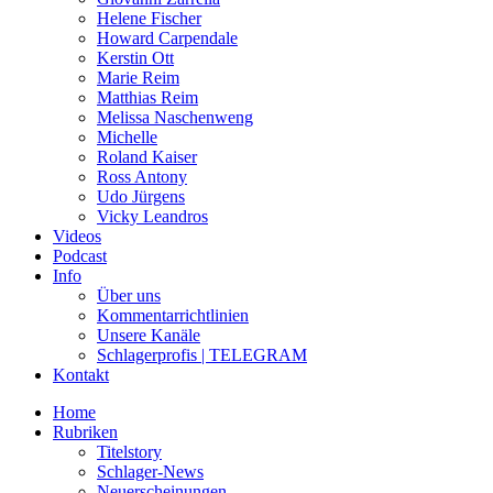
Helene Fischer
Howard Carpendale
Kerstin Ott
Marie Reim
Matthias Reim
Melissa Naschenweng
Michelle
Roland Kaiser
Ross Antony
Udo Jürgens
Vicky Leandros
Videos
Podcast
Info
Über uns
Kommentarrichtlinien
Unsere Kanäle
Schlagerprofis | TELEGRAM
Kontakt
Home
Rubriken
Titelstory
Schlager-News
Neuerscheinungen