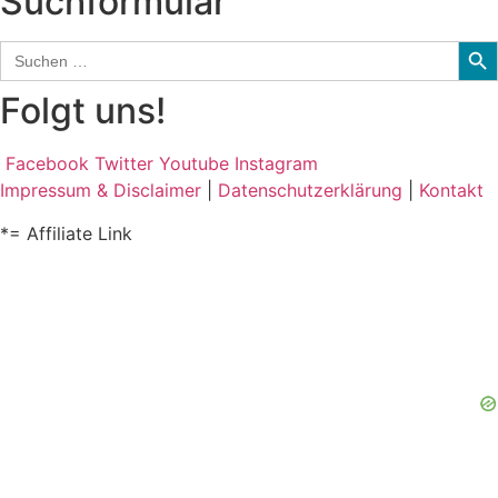
Suchformular
Sear
Search
for:
Folgt uns!
Facebook
Twitter
Youtube
Instagram
Impressum & Disclaimer
|
Datenschutzerklärung
|
Kontakt
*= Affiliate Link