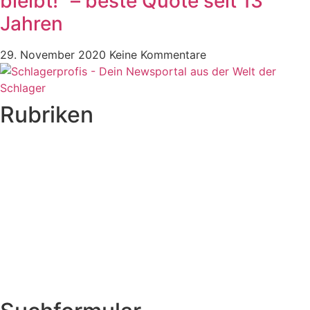
bleibt!“ – beste Quote seit 13
Jahren
29. November 2020
Keine Kommentare
Rubriken
Titelstory
SchlagerNews
Neuerscheinungen
Interviews
Biographien
CD-Rezension
Kolumne
Audio-Interviews
und mehr…