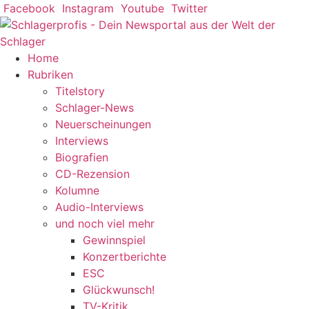
Zum
Facebook
Instagram
Youtube
Twitter
Inhalt
springen
Home
Rubriken
Titelstory
Schlager-News
Neuerscheinungen
Interviews
Biografien
CD-Rezension
Kolumne
Audio-Interviews
und noch viel mehr
Gewinnspiel
Konzertberichte
ESC
Glückwunsch!
TV-Kritik