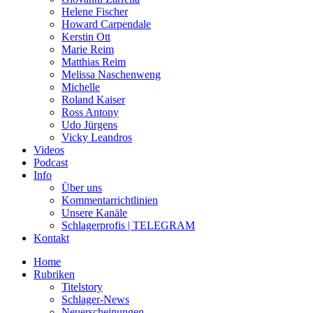
Helene Fischer
Howard Carpendale
Kerstin Ott
Marie Reim
Matthias Reim
Melissa Naschenweng
Michelle
Roland Kaiser
Ross Antony
Udo Jürgens
Vicky Leandros
Videos
Podcast
Info
Über uns
Kommentarrichtlinien
Unsere Kanäle
Schlagerprofis | TELEGRAM
Kontakt
Home
Rubriken
Titelstory
Schlager-News
Neuerscheinungen