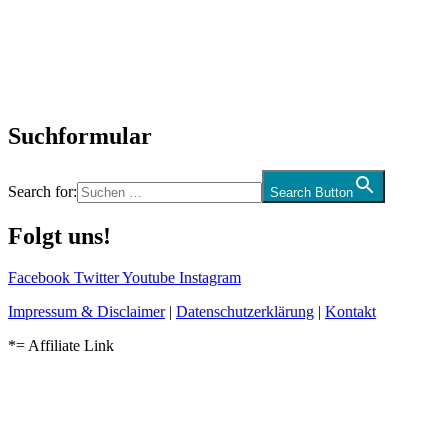
Interviews
Biographien
CD-Rezension
Kolumne
Audio-Interviews
und mehr…
Suchformular
Search for:
Search Button
Folgt uns!
Facebook
Twitter
Youtube
Instagram
Impressum & Disclaimer
|
Datenschutzerklärung
|
Kontakt
*= Affiliate Link