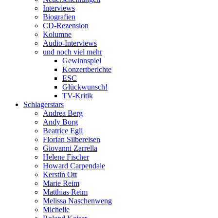
Interviews
Biografien
CD-Rezension
Kolumne
Audio-Interviews
und noch viel mehr
Gewinnspiel
Konzertberichte
ESC
Glückwunsch!
TV-Kritik
Schlagerstars
Andrea Berg
Andy Borg
Beatrice Egli
Florian Silbereisen
Giovanni Zarrella
Helene Fischer
Howard Carpendale
Kerstin Ott
Marie Reim
Matthias Reim
Melissa Naschenweng
Michelle