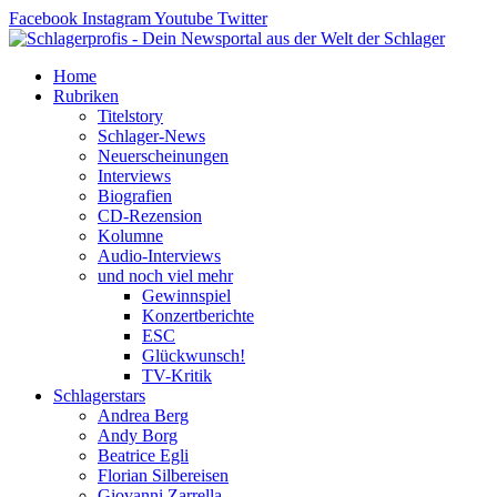
Zum
Facebook
Instagram
Youtube
Twitter
Inhalt
springen
Home
Rubriken
Titelstory
Schlager-News
Neuerscheinungen
Interviews
Biografien
CD-Rezension
Kolumne
Audio-Interviews
und noch viel mehr
Gewinnspiel
Konzertberichte
ESC
Glückwunsch!
TV-Kritik
Schlagerstars
Andrea Berg
Andy Borg
Beatrice Egli
Florian Silbereisen
Giovanni Zarrella