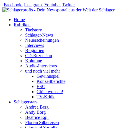
Zum
Facebook
Instagram
Youtube
Twitter
Inhalt
springen
Home
Rubriken
Titelstory
Schlager-News
Neuerscheinungen
Interviews
Biografien
CD-Rezension
Kolumne
Audio-Interviews
und noch viel mehr
Gewinnspiel
Konzertberichte
ESC
Glückwunsch!
TV-Kritik
Schlagerstars
Andrea Berg
Andy Borg
Beatrice Egli
Florian Silbereisen
Giovanni Zarrella