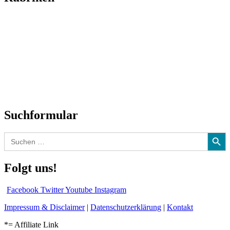
Titelstory
SchlagerNews
Neuerscheinungen
Interviews
Biographien
CD-Rezension
Kolumne
Audio-Interviews
und mehr…
Suchformular
Search Button
Search
for:
Folgt uns!
Facebook
Twitter
Youtube
Instagram
Impressum & Disclaimer
|
Datenschutzerklärung
|
Kontakt
*= Affiliate Link