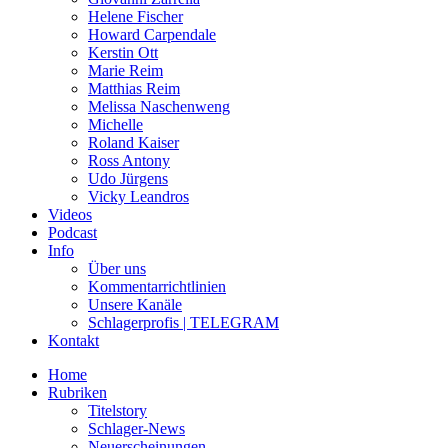
Helene Fischer
Howard Carpendale
Kerstin Ott
Marie Reim
Matthias Reim
Melissa Naschenweng
Michelle
Roland Kaiser
Ross Antony
Udo Jürgens
Vicky Leandros
Videos
Podcast
Info
Über uns
Kommentarrichtlinien
Unsere Kanäle
Schlagerprofis | TELEGRAM
Kontakt
Home
Rubriken
Titelstory
Schlager-News
Neuerscheinungen