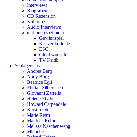
Interviews
Biografien
CD-Rezension
Kolumne
Audio-Interviews
und noch viel mehr
Gewinnspiel
Konzertberichte
ESC
Glückwunsch!
TV-Kritik
Schlagerstars
Andrea Berg
Andy Borg
Beatrice Egli
Florian Silbereisen
Giovanni Zarrella
Helene Fischer
Howard Carpendale
Kerstin Ott
Marie Reim
Matthias Reim
Melissa Naschenweng
Michelle