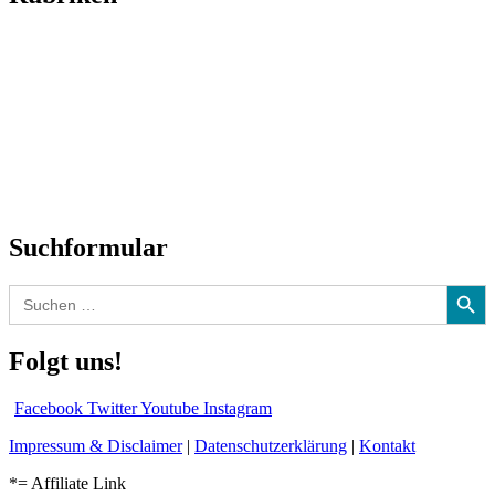
Titelstory
SchlagerNews
Neuerscheinungen
Interviews
Biographien
CD-Rezension
Kolumne
Audio-Interviews
und mehr…
Suchformular
Search Button
Search
for:
Folgt uns!
Facebook
Twitter
Youtube
Instagram
Impressum & Disclaimer
|
Datenschutzerklärung
|
Kontakt
*= Affiliate Link