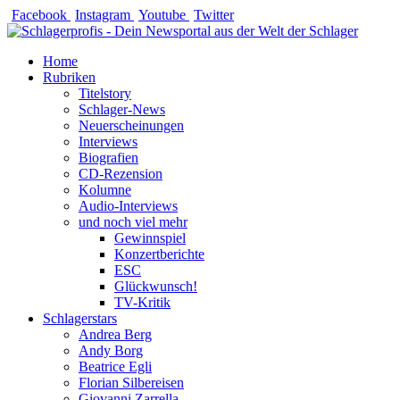
Zum
Facebook
Instagram
Youtube
Twitter
Inhalt
springen
Home
Rubriken
Titelstory
Schlager-News
Neuerscheinungen
Interviews
Biografien
CD-Rezension
Kolumne
Audio-Interviews
und noch viel mehr
Gewinnspiel
Konzertberichte
ESC
Glückwunsch!
TV-Kritik
Schlagerstars
Andrea Berg
Andy Borg
Beatrice Egli
Florian Silbereisen
Giovanni Zarrella