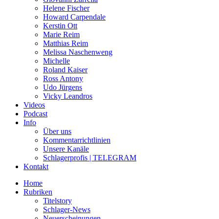
Helene Fischer
Howard Carpendale
Kerstin Ott
Marie Reim
Matthias Reim
Melissa Naschenweng
Michelle
Roland Kaiser
Ross Antony
Udo Jürgens
Vicky Leandros
Videos
Podcast
Info
Über uns
Kommentarrichtlinien
Unsere Kanäle
Schlagerprofis | TELEGRAM
Kontakt
Home
Rubriken
Titelstory
Schlager-News
Neuerscheinungen