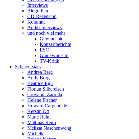
Interviews
Biografien
CD-Rezension
Kolumne
Audio-Interviews
und noch viel mehr
Gewinnspiel
Konzertberichte
ESC
Glückwunsch!
TV-Kritik
Schlagerstars
Andrea Berg
Andy Borg
Beatrice Egli
Florian Silbereisen
Giovanni Zarrella
Helene Fischer
Howard Carpendale
Kerstin Ott
Marie Reim
Matthias Reim
Melissa Naschenweng
Michelle