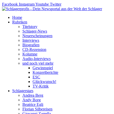
Zum
Facebook
Instagram
Youtube
Twitter
Inhalt
springen
Home
Rubriken
Titelstory
Schlager-News
Neuerscheinungen
Interviews
Biografien
CD-Rezension
Kolumne
Audio-Interviews
und noch viel mehr
Gewinnspiel
Konzertberichte
ESC
Glückwunsch!
TV-Kritik
Schlagerstars
Andrea Berg
Andy Borg
Beatrice Egli
Florian Silbereisen
Giovanni Zarrella