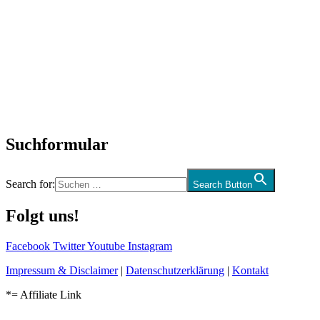
Titelstory
SchlagerNews
Neuerscheinungen
Interviews
Biographien
CD-Rezension
Kolumne
Audio-Interviews
und mehr…
Suchformular
Search for:
Search Button
Folgt uns!
Facebook
Twitter
Youtube
Instagram
Impressum & Disclaimer
|
Datenschutzerklärung
|
Kontakt
*= Affiliate Link