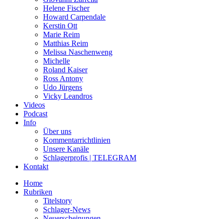
Helene Fischer
Howard Carpendale
Kerstin Ott
Marie Reim
Matthias Reim
Melissa Naschenweng
Michelle
Roland Kaiser
Ross Antony
Udo Jürgens
Vicky Leandros
Videos
Podcast
Info
Über uns
Kommentarrichtlinien
Unsere Kanäle
Schlagerprofis | TELEGRAM
Kontakt
Home
Rubriken
Titelstory
Schlager-News
Neuerscheinungen