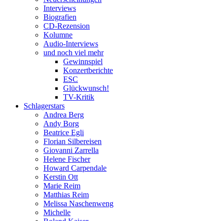
Interviews
Biografien
CD-Rezension
Kolumne
Audio-Interviews
und noch viel mehr
Gewinnspiel
Konzertberichte
ESC
Glückwunsch!
TV-Kritik
Schlagerstars
Andrea Berg
Andy Borg
Beatrice Egli
Florian Silbereisen
Giovanni Zarrella
Helene Fischer
Howard Carpendale
Kerstin Ott
Marie Reim
Matthias Reim
Melissa Naschenweng
Michelle