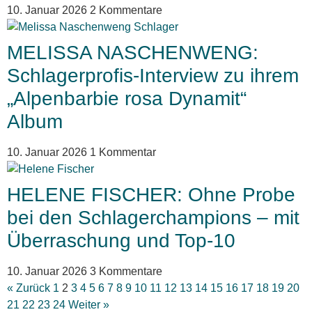
10. Januar 2026
2 Kommentare
MELISSA NASCHENWENG:
Schlagerprofis-Interview zu ihrem
„Alpenbarbie rosa Dynamit“
Album
10. Januar 2026
1 Kommentar
HELENE FISCHER: Ohne Probe
bei den Schlagerchampions – mit
Überraschung und Top-10
10. Januar 2026
3 Kommentare
« Zurück
1
2
3
4
5
6
7
8
9
10
11
12
13
14
15
16
17
18
19
20
21
22
23
24
Weiter »