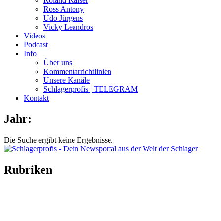
Roland Kaiser
Ross Antony
Udo Jürgens
Vicky Leandros
Videos
Podcast
Info
Über uns
Kommentarrichtlinien
Unsere Kanäle
Schlagerprofis | TELEGRAM
Kontakt
Jahr:
Die Suche ergibt keine Ergebnisse.
Rubriken
Titelstory
SchlagerNews
Neuerscheinungen
Interviews