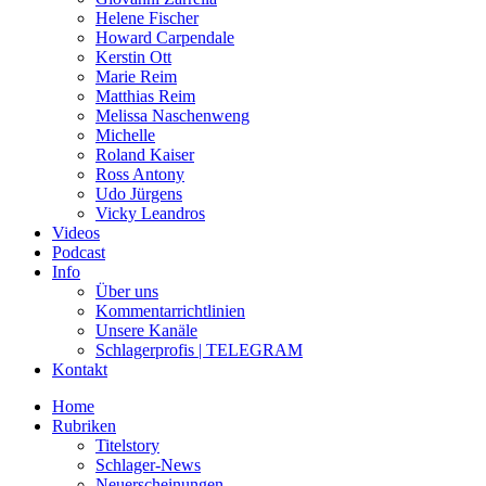
Helene Fischer
Howard Carpendale
Kerstin Ott
Marie Reim
Matthias Reim
Melissa Naschenweng
Michelle
Roland Kaiser
Ross Antony
Udo Jürgens
Vicky Leandros
Videos
Podcast
Info
Über uns
Kommentarrichtlinien
Unsere Kanäle
Schlagerprofis | TELEGRAM
Kontakt
Home
Rubriken
Titelstory
Schlager-News
Neuerscheinungen