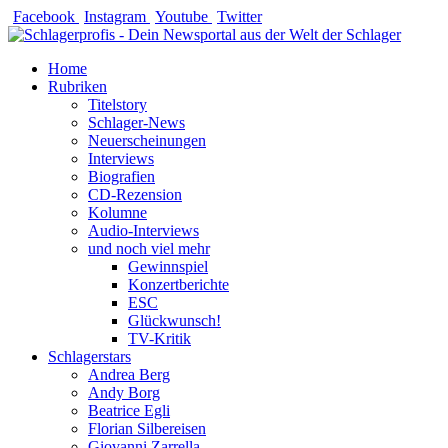
Zum
Facebook
Instagram
Youtube
Twitter
Inhalt
springen
Home
Rubriken
Titelstory
Schlager-News
Neuerscheinungen
Interviews
Biografien
CD-Rezension
Kolumne
Audio-Interviews
und noch viel mehr
Gewinnspiel
Konzertberichte
ESC
Glückwunsch!
TV-Kritik
Schlagerstars
Andrea Berg
Andy Borg
Beatrice Egli
Florian Silbereisen
Giovanni Zarrella