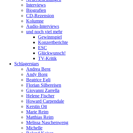
Interviews
Biografien
CD-Rezension
Kolumne
Audio-Interviews
und noch viel mehr
Gewinnspiel
Konzertberichte
ESC
Glückwunsch!
TV-Kritik
Schlagerstars
Andrea Berg
Andy Borg
Beatrice Egli
Florian Silbereisen
Giovanni Zarrella
Helene Fischer
Howard Carpendale
Kerstin Ott
Marie Reim
Matthias Reim
Melissa Naschenweng
Michelle