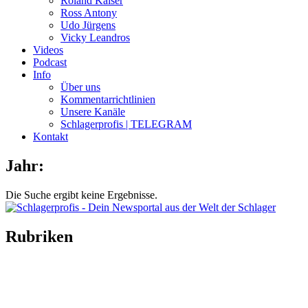
Roland Kaiser
Ross Antony
Udo Jürgens
Vicky Leandros
Videos
Podcast
Info
Über uns
Kommentarrichtlinien
Unsere Kanäle
Schlagerprofis | TELEGRAM
Kontakt
Jahr:
Die Suche ergibt keine Ergebnisse.
Rubriken
Titelstory
SchlagerNews
Neuerscheinungen
Interviews