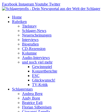
Zum
Facebook
Instagram
Youtube
Twitter
Inhalt
springen
Home
Rubriken
Titelstory
Schlager-News
Neuerscheinungen
Interviews
Biografien
CD-Rezension
Kolumne
Audio-Interviews
und noch viel mehr
Gewinnspiel
Konzertberichte
ESC
Glückwunsch!
TV-Kritik
Schlagerstars
Andrea Berg
Andy Borg
Beatrice Egli
Florian Silbereisen
Giovanni Zarrella