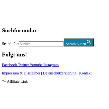
Biographien
CD-Rezension
Kolumne
Audio-Interviews
und mehr…
Suchformular
Search for:
Search Button
Folgt uns!
Facebook
Twitter
Youtube
Instagram
Impressum & Disclaimer
|
Datenschutzerklärung
|
Kontakt
*= Affiliate Link