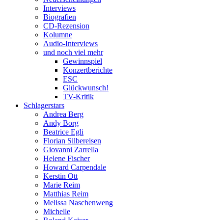
Interviews
Biografien
CD-Rezension
Kolumne
Audio-Interviews
und noch viel mehr
Gewinnspiel
Konzertberichte
ESC
Glückwunsch!
TV-Kritik
Schlagerstars
Andrea Berg
Andy Borg
Beatrice Egli
Florian Silbereisen
Giovanni Zarrella
Helene Fischer
Howard Carpendale
Kerstin Ott
Marie Reim
Matthias Reim
Melissa Naschenweng
Michelle