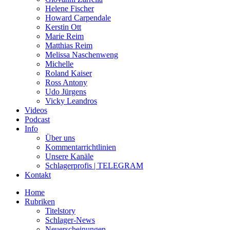
Helene Fischer
Howard Carpendale
Kerstin Ott
Marie Reim
Matthias Reim
Melissa Naschenweng
Michelle
Roland Kaiser
Ross Antony
Udo Jürgens
Vicky Leandros
Videos
Podcast
Info
Über uns
Kommentarrichtlinien
Unsere Kanäle
Schlagerprofis | TELEGRAM
Kontakt
Home
Rubriken
Titelstory
Schlager-News
Neuerscheinungen