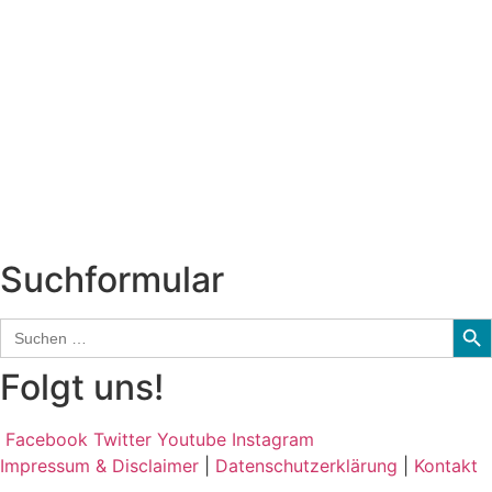
Titelstory
SchlagerNews
Neuerscheinungen
Interviews
Biographien
CD-Rezension
Kolumne
Audio-Interviews
und mehr…
Suchformular
Sear
Search
for:
Folgt uns!
Facebook
Twitter
Youtube
Instagram
Impressum & Disclaimer
|
Datenschutzerklärung
|
Kontakt