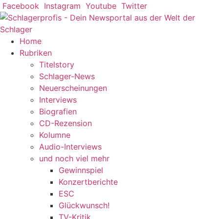
Zum
Facebook
Instagram
Youtube
Twitter
Inhalt
springen
Home
Rubriken
Titelstory
Schlager-News
Neuerscheinungen
Interviews
Biografien
CD-Rezension
Kolumne
Audio-Interviews
und noch viel mehr
Gewinnspiel
Konzertberichte
ESC
Glückwunsch!
TV-Kritik