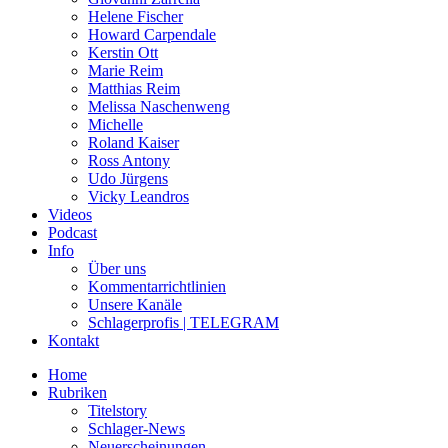
Helene Fischer
Howard Carpendale
Kerstin Ott
Marie Reim
Matthias Reim
Melissa Naschenweng
Michelle
Roland Kaiser
Ross Antony
Udo Jürgens
Vicky Leandros
Videos
Podcast
Info
Über uns
Kommentarrichtlinien
Unsere Kanäle
Schlagerprofis | TELEGRAM
Kontakt
Home
Rubriken
Titelstory
Schlager-News
Neuerscheinungen