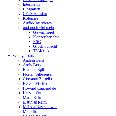
Interviews
Biografien
CD-Rezension
Kolumne
Audio-Interviews
und noch viel mehr
Gewinnspiel
Konzertberichte
ESC
Glückwunsch!
TV-Kritik
Schlagerstars
Andrea Berg
Andy Borg
Beatrice Egli
Florian Silbereisen
Giovanni Zarrella
Helene Fischer
Howard Carpendale
Kerstin Ott
Marie Reim
Matthias Reim
Melissa Naschenweng
Michelle