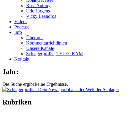
Roland Kaiser
Ross Antony
Udo Jürgens
Vicky Leandros
Videos
Podcast
Info
Über uns
Kommentarrichtlinien
Unsere Kanäle
Schlagerprofis | TELEGRAM
Kontakt
Jahr:
Die Suche ergibt keine Ergebnisse.
Rubriken
Titelstory
SchlagerNews
Neuerscheinungen
Interviews