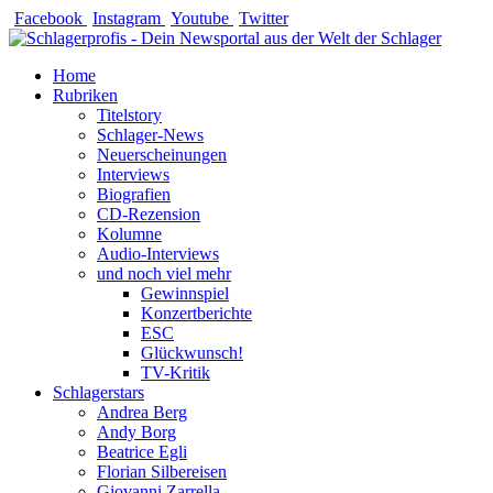
Zum
Facebook
Instagram
Youtube
Twitter
Inhalt
springen
Home
Rubriken
Titelstory
Schlager-News
Neuerscheinungen
Interviews
Biografien
CD-Rezension
Kolumne
Audio-Interviews
und noch viel mehr
Gewinnspiel
Konzertberichte
ESC
Glückwunsch!
TV-Kritik
Schlagerstars
Andrea Berg
Andy Borg
Beatrice Egli
Florian Silbereisen
Giovanni Zarrella