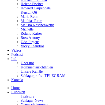
Helene Fischer
Howard Carpendale
Kerstin Ott
Marie Reim
Matthias Reim
Melissa Naschenweng
Michelle
Roland Kaiser
Ross Antony
Udo Jürgens
Vicky Leandros
Videos
Podcast
Info
Über uns
Kommentarrichtlinien
Unsere Kanäle
Schlagerprofis | TELEGRAM
Kontakt
Home
Rubriken
Titelstory
Schlager-News
Neuerscheinungen