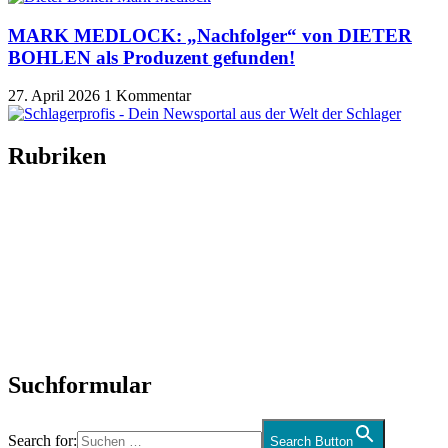
MARK MEDLOCK: „Nachfolger“ von DIETER
BOHLEN als Produzent gefunden!
27. April 2026
1 Kommentar
Rubriken
Titelstory
SchlagerNews
Neuerscheinungen
Interviews
Biographien
CD-Rezension
Kolumne
Audio-Interviews
und mehr…
Suchformular
Search for:
Search Button