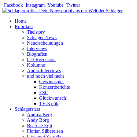
Zum
Facebook
Instagram
Youtube
Twitter
Inhalt
springen
Home
Rubriken
Titelstory
Schlager-News
Neuerscheinungen
Interviews
Biografien
CD-Rezension
Kolumne
Audio-Interviews
und noch viel mehr
Gewinnspiel
Konzertberichte
ESC
Glückwunsch!
TV-Kritik
Schlagerstars
Andrea Berg
Andy Borg
Beatrice Egli
Florian Silbereisen
Giovanni Zarrella