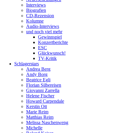
Interviews
Biografien
CD-Rezension
Kolumne
Audio-Interviews
und noch viel mehr
Gewinnspiel
Konzertberichte
ESC
Glückwunsch!
TV-Kritik
Schlagerstars
Andrea Berg
Andy Borg
Beatrice Egli
Florian Silbereisen
Giovanni Zarrella
Helene Fischer
Howard Carpendale
Kerstin Ott
Marie Reim
Matthias Reim
Melissa Naschenweng
Michelle