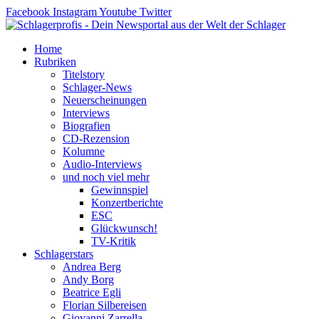
Zum
Facebook
Instagram
Youtube
Twitter
Inhalt
springen
Home
Rubriken
Titelstory
Schlager-News
Neuerscheinungen
Interviews
Biografien
CD-Rezension
Kolumne
Audio-Interviews
und noch viel mehr
Gewinnspiel
Konzertberichte
ESC
Glückwunsch!
TV-Kritik
Schlagerstars
Andrea Berg
Andy Borg
Beatrice Egli
Florian Silbereisen
Giovanni Zarrella