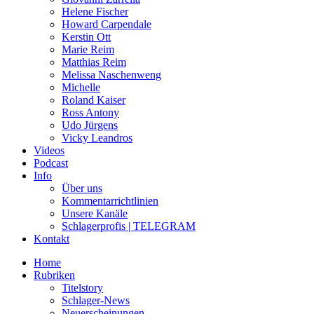
Helene Fischer
Howard Carpendale
Kerstin Ott
Marie Reim
Matthias Reim
Melissa Naschenweng
Michelle
Roland Kaiser
Ross Antony
Udo Jürgens
Vicky Leandros
Videos
Podcast
Info
Über uns
Kommentarrichtlinien
Unsere Kanäle
Schlagerprofis | TELEGRAM
Kontakt
Home
Rubriken
Titelstory
Schlager-News
Neuerscheinungen