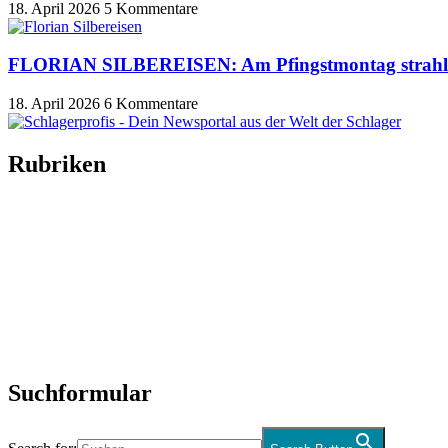
18. April 2026
5 Kommentare
FLORIAN SILBEREISEN: Am Pfingstmontag strahlt
18. April 2026
6 Kommentare
Rubriken
Titelstory
SchlagerNews
Neuerscheinungen
Interviews
Biographien
CD-Rezension
Kolumne
Audio-Interviews
und mehr…
Suchformular