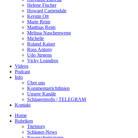
Helene Fischer
Howard Carpendale
Kerstin Ott
Marie Reim
Matthias Reim
Melissa Naschenweng
Michelle
Roland Kaiser
Ross Antony
Udo Jürgens
Vicky Leandros
Videos
Podcast
Info
Über uns
Kommentarrichtlinien
Unsere Kanäle
Schlagerprofis | TELEGRAM
Kontakt
Home
Rubriken
Titelstory
Schlager-News
Neuerscheinungen