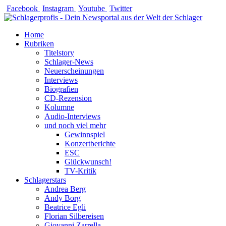
Zum
Facebook
Instagram
Youtube
Twitter
Inhalt
springen
Home
Rubriken
Titelstory
Schlager-News
Neuerscheinungen
Interviews
Biografien
CD-Rezension
Kolumne
Audio-Interviews
und noch viel mehr
Gewinnspiel
Konzertberichte
ESC
Glückwunsch!
TV-Kritik
Schlagerstars
Andrea Berg
Andy Borg
Beatrice Egli
Florian Silbereisen
Giovanni Zarrella