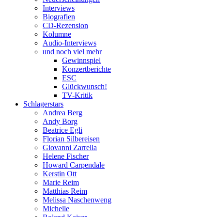
Interviews
Biografien
CD-Rezension
Kolumne
Audio-Interviews
und noch viel mehr
Gewinnspiel
Konzertberichte
ESC
Glückwunsch!
TV-Kritik
Schlagerstars
Andrea Berg
Andy Borg
Beatrice Egli
Florian Silbereisen
Giovanni Zarrella
Helene Fischer
Howard Carpendale
Kerstin Ott
Marie Reim
Matthias Reim
Melissa Naschenweng
Michelle