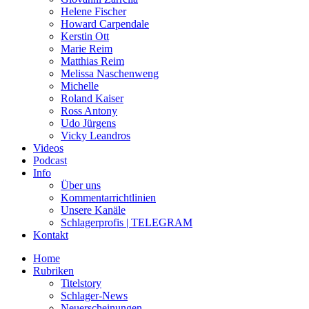
Helene Fischer
Howard Carpendale
Kerstin Ott
Marie Reim
Matthias Reim
Melissa Naschenweng
Michelle
Roland Kaiser
Ross Antony
Udo Jürgens
Vicky Leandros
Videos
Podcast
Info
Über uns
Kommentarrichtlinien
Unsere Kanäle
Schlagerprofis | TELEGRAM
Kontakt
Home
Rubriken
Titelstory
Schlager-News
Neuerscheinungen