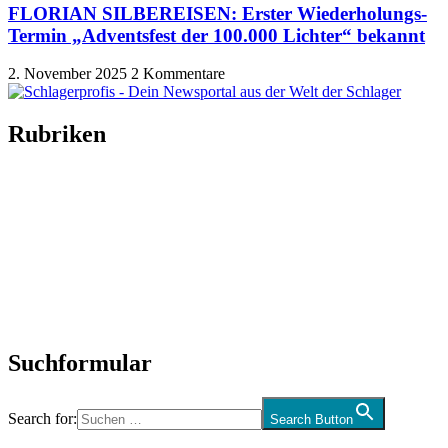
FLORIAN SILBEREISEN: Erster Wiederholungs-
Termin „Adventsfest der 100.000 Lichter“ bekannt
2. November 2025
2 Kommentare
Rubriken
Titelstory
SchlagerNews
Neuerscheinungen
Interviews
Biographien
CD-Rezension
Kolumne
Audio-Interviews
und mehr…
Suchformular
Search for:
Search Button