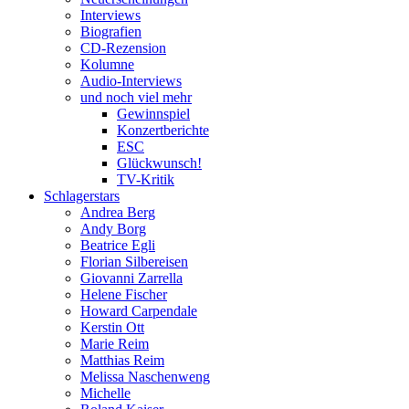
Interviews
Biografien
CD-Rezension
Kolumne
Audio-Interviews
und noch viel mehr
Gewinnspiel
Konzertberichte
ESC
Glückwunsch!
TV-Kritik
Schlagerstars
Andrea Berg
Andy Borg
Beatrice Egli
Florian Silbereisen
Giovanni Zarrella
Helene Fischer
Howard Carpendale
Kerstin Ott
Marie Reim
Matthias Reim
Melissa Naschenweng
Michelle