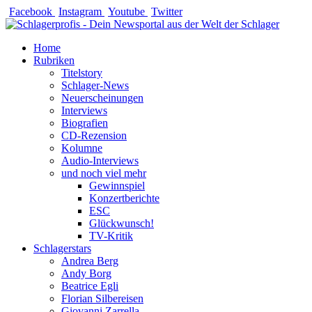
Zum
Facebook
Instagram
Youtube
Twitter
Inhalt
springen
Home
Rubriken
Titelstory
Schlager-News
Neuerscheinungen
Interviews
Biografien
CD-Rezension
Kolumne
Audio-Interviews
und noch viel mehr
Gewinnspiel
Konzertberichte
ESC
Glückwunsch!
TV-Kritik
Schlagerstars
Andrea Berg
Andy Borg
Beatrice Egli
Florian Silbereisen
Giovanni Zarrella