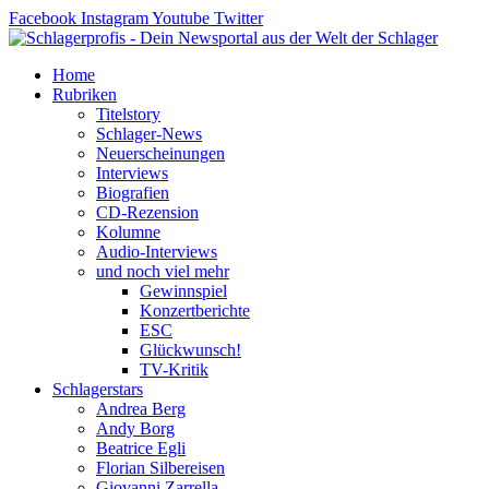
Zum
Facebook
Instagram
Youtube
Twitter
Inhalt
springen
Home
Rubriken
Titelstory
Schlager-News
Neuerscheinungen
Interviews
Biografien
CD-Rezension
Kolumne
Audio-Interviews
und noch viel mehr
Gewinnspiel
Konzertberichte
ESC
Glückwunsch!
TV-Kritik
Schlagerstars
Andrea Berg
Andy Borg
Beatrice Egli
Florian Silbereisen
Giovanni Zarrella