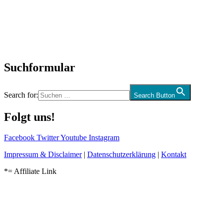
Interviews
Biographien
CD-Rezension
Kolumne
Audio-Interviews
und mehr…
Suchformular
Search for:
Search Button
Folgt uns!
Facebook
Twitter
Youtube
Instagram
Impressum & Disclaimer
|
Datenschutzerklärung
|
Kontakt
*= Affiliate Link