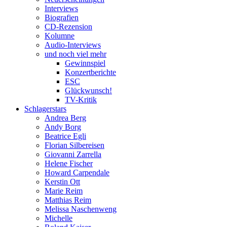
Interviews
Biografien
CD-Rezension
Kolumne
Audio-Interviews
und noch viel mehr
Gewinnspiel
Konzertberichte
ESC
Glückwunsch!
TV-Kritik
Schlagerstars
Andrea Berg
Andy Borg
Beatrice Egli
Florian Silbereisen
Giovanni Zarrella
Helene Fischer
Howard Carpendale
Kerstin Ott
Marie Reim
Matthias Reim
Melissa Naschenweng
Michelle