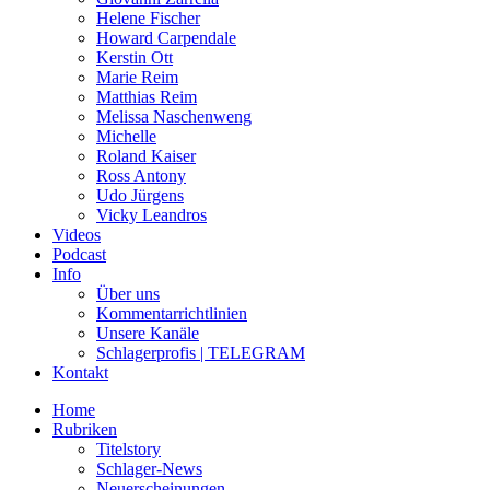
Helene Fischer
Howard Carpendale
Kerstin Ott
Marie Reim
Matthias Reim
Melissa Naschenweng
Michelle
Roland Kaiser
Ross Antony
Udo Jürgens
Vicky Leandros
Videos
Podcast
Info
Über uns
Kommentarrichtlinien
Unsere Kanäle
Schlagerprofis | TELEGRAM
Kontakt
Home
Rubriken
Titelstory
Schlager-News
Neuerscheinungen