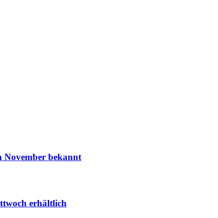
m November bekannt
woch erhältlich