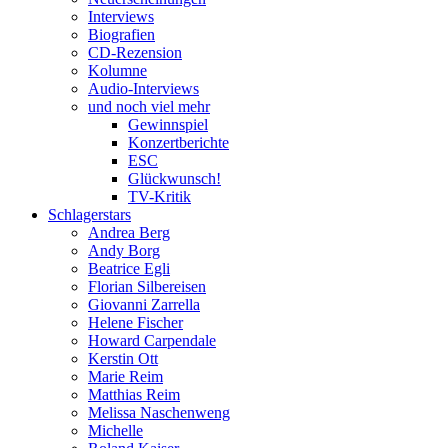
Interviews
Biografien
CD-Rezension
Kolumne
Audio-Interviews
und noch viel mehr
Gewinnspiel
Konzertberichte
ESC
Glückwunsch!
TV-Kritik
Schlagerstars
Andrea Berg
Andy Borg
Beatrice Egli
Florian Silbereisen
Giovanni Zarrella
Helene Fischer
Howard Carpendale
Kerstin Ott
Marie Reim
Matthias Reim
Melissa Naschenweng
Michelle