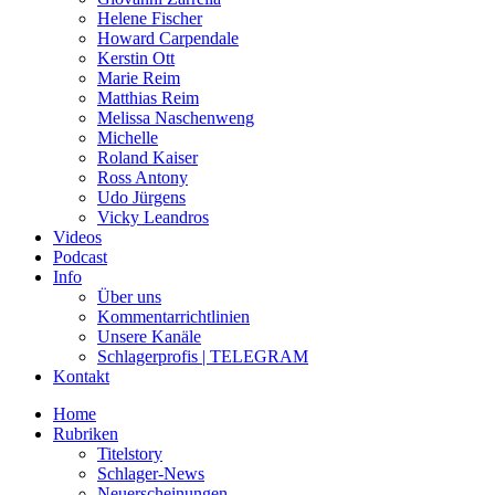
Helene Fischer
Howard Carpendale
Kerstin Ott
Marie Reim
Matthias Reim
Melissa Naschenweng
Michelle
Roland Kaiser
Ross Antony
Udo Jürgens
Vicky Leandros
Videos
Podcast
Info
Über uns
Kommentarrichtlinien
Unsere Kanäle
Schlagerprofis | TELEGRAM
Kontakt
Home
Rubriken
Titelstory
Schlager-News
Neuerscheinungen