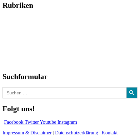
Rubriken
Titelstory
SchlagerNews
Neuerscheinungen
Interviews
Biographien
CD-Rezension
Kolumne
Audio-Interviews
und mehr…
Suchformular
Search Button
Search
for:
Folgt uns!
Facebook
Twitter
Youtube
Instagram
Impressum & Disclaimer
|
Datenschutzerklärung
|
Kontakt