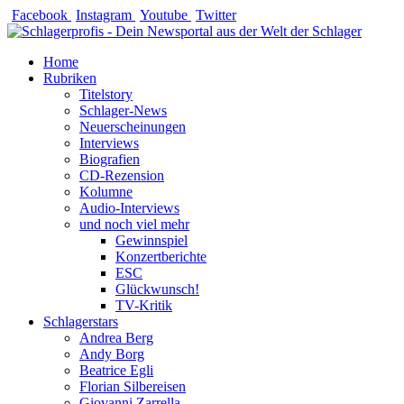
Zum
Facebook
Instagram
Youtube
Twitter
Inhalt
springen
Home
Rubriken
Titelstory
Schlager-News
Neuerscheinungen
Interviews
Biografien
CD-Rezension
Kolumne
Audio-Interviews
und noch viel mehr
Gewinnspiel
Konzertberichte
ESC
Glückwunsch!
TV-Kritik
Schlagerstars
Andrea Berg
Andy Borg
Beatrice Egli
Florian Silbereisen
Giovanni Zarrella