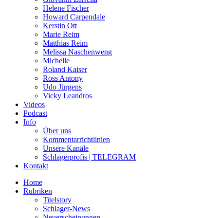
Helene Fischer
Howard Carpendale
Kerstin Ott
Marie Reim
Matthias Reim
Melissa Naschenweng
Michelle
Roland Kaiser
Ross Antony
Udo Jürgens
Vicky Leandros
Videos
Podcast
Info
Über uns
Kommentarrichtlinien
Unsere Kanäle
Schlagerprofis | TELEGRAM
Kontakt
Home
Rubriken
Titelstory
Schlager-News
Neuerscheinungen