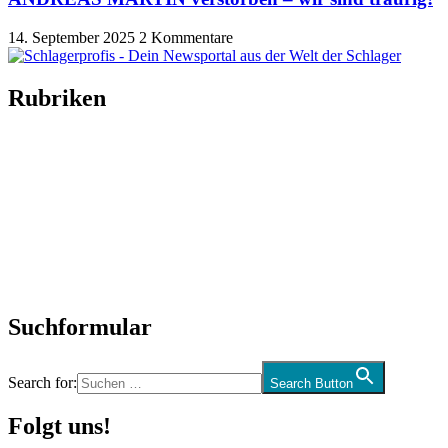
14. September 2025
2 Kommentare
Rubriken
Titelstory
SchlagerNews
Neuerscheinungen
Interviews
Biographien
CD-Rezension
Kolumne
Audio-Interviews
und mehr…
Suchformular
Search for:
Search Button
Folgt uns!