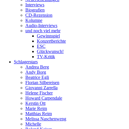
Interviews
Biografien
CD-Rezension
Kolumne
Audio-Interviews
und noch viel mehr
Gewinnspiel
Konzertberichte
ESC
Glückwunsch!
TV-Kritik
Schlagerstars
Andrea Berg
Andy Borg
Beatrice Egli
Florian Silbereisen
Giovanni Zarrella
Helene Fischer
Howard Carpendale
Kerstin Ott
Marie Reim
Matthias Reim
Melissa Naschenweng
Michelle