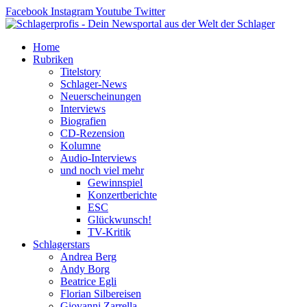
Zum
Facebook
Instagram
Youtube
Twitter
Inhalt
springen
Home
Rubriken
Titelstory
Schlager-News
Neuerscheinungen
Interviews
Biografien
CD-Rezension
Kolumne
Audio-Interviews
und noch viel mehr
Gewinnspiel
Konzertberichte
ESC
Glückwunsch!
TV-Kritik
Schlagerstars
Andrea Berg
Andy Borg
Beatrice Egli
Florian Silbereisen
Giovanni Zarrella