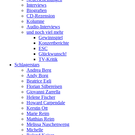
Interviews
Biografien
CD-Rezension
Kolumne
Audio-Interviews
und noch viel mehr
Gewinnspiel
Konzertberichte
ESC
Glückwunsch!
TV-Kritik
Schlagerstars
Andrea Berg
Andy Borg
Beatrice Egli
Florian Silbereisen
Giovanni Zarrella
Helene Fischer
Howard Carpendale
Kerstin Ott
Marie Reim
Matthias Reim
Melissa Naschenweng
Michelle