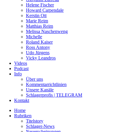
Helene Fischer
Howard Carpendale
Kerstin Ott
Marie Reim
Matthias Reim
Melissa Naschenweng
Michelle
Roland Kaiser
Ross Antony
Udo Jürgens
Vicky Leandros
Videos
Podcast
Info
Über uns
Kommentarrichtlinien
Unsere Kanäle
Schlagerprofis | TELEGRAM
Kontakt
Home
Rubriken
Titelstory
Schlager-News
Neuerscheinungen