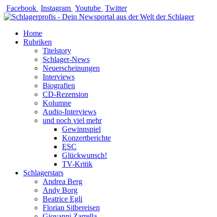
Zum
Facebook
Instagram
Youtube
Twitter
Inhalt
springen
Home
Rubriken
Titelstory
Schlager-News
Neuerscheinungen
Interviews
Biografien
CD-Rezension
Kolumne
Audio-Interviews
und noch viel mehr
Gewinnspiel
Konzertberichte
ESC
Glückwunsch!
TV-Kritik
Schlagerstars
Andrea Berg
Andy Borg
Beatrice Egli
Florian Silbereisen
Giovanni Zarrella