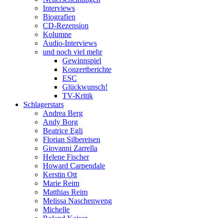
Interviews
Biografien
CD-Rezension
Kolumne
Audio-Interviews
und noch viel mehr
Gewinnspiel
Konzertberichte
ESC
Glückwunsch!
TV-Kritik
Schlagerstars
Andrea Berg
Andy Borg
Beatrice Egli
Florian Silbereisen
Giovanni Zarrella
Helene Fischer
Howard Carpendale
Kerstin Ott
Marie Reim
Matthias Reim
Melissa Naschenweng
Michelle