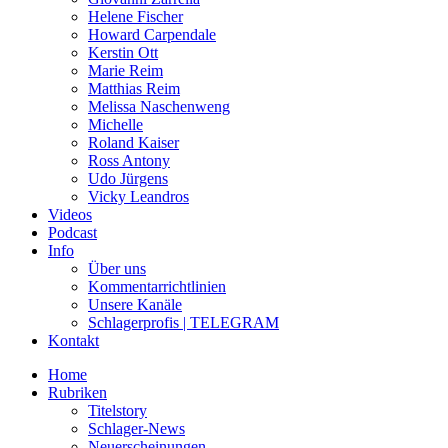
Helene Fischer
Howard Carpendale
Kerstin Ott
Marie Reim
Matthias Reim
Melissa Naschenweng
Michelle
Roland Kaiser
Ross Antony
Udo Jürgens
Vicky Leandros
Videos
Podcast
Info
Über uns
Kommentarrichtlinien
Unsere Kanäle
Schlagerprofis | TELEGRAM
Kontakt
Home
Rubriken
Titelstory
Schlager-News
Neuerscheinungen