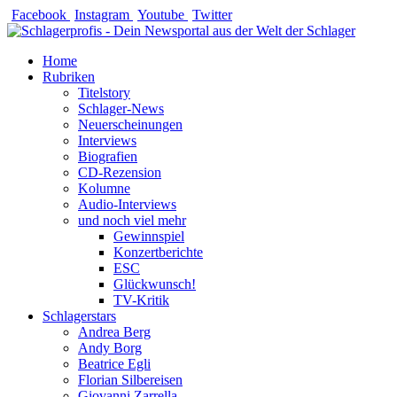
Zum
Facebook
Instagram
Youtube
Twitter
Inhalt
springen
Home
Rubriken
Titelstory
Schlager-News
Neuerscheinungen
Interviews
Biografien
CD-Rezension
Kolumne
Audio-Interviews
und noch viel mehr
Gewinnspiel
Konzertberichte
ESC
Glückwunsch!
TV-Kritik
Schlagerstars
Andrea Berg
Andy Borg
Beatrice Egli
Florian Silbereisen
Giovanni Zarrella