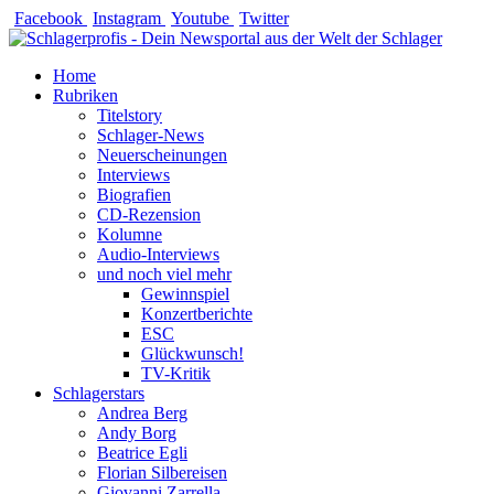
Zum
Facebook
Instagram
Youtube
Twitter
Inhalt
springen
Home
Rubriken
Titelstory
Schlager-News
Neuerscheinungen
Interviews
Biografien
CD-Rezension
Kolumne
Audio-Interviews
und noch viel mehr
Gewinnspiel
Konzertberichte
ESC
Glückwunsch!
TV-Kritik
Schlagerstars
Andrea Berg
Andy Borg
Beatrice Egli
Florian Silbereisen
Giovanni Zarrella