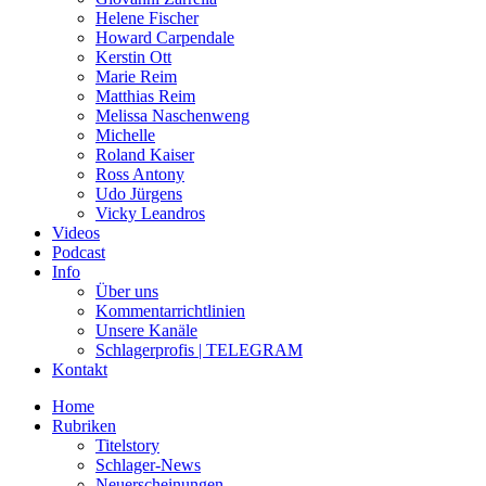
Helene Fischer
Howard Carpendale
Kerstin Ott
Marie Reim
Matthias Reim
Melissa Naschenweng
Michelle
Roland Kaiser
Ross Antony
Udo Jürgens
Vicky Leandros
Videos
Podcast
Info
Über uns
Kommentarrichtlinien
Unsere Kanäle
Schlagerprofis | TELEGRAM
Kontakt
Home
Rubriken
Titelstory
Schlager-News
Neuerscheinungen