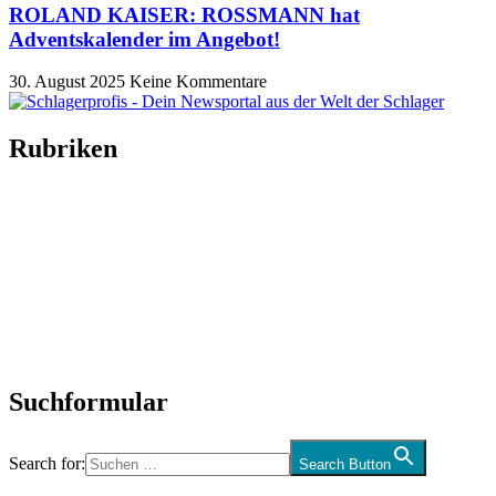
ROLAND KAISER: ROSSMANN hat
Adventskalender im Angebot!
30. August 2025
Keine Kommentare
Rubriken
Titelstory
SchlagerNews
Neuerscheinungen
Interviews
Biographien
CD-Rezension
Kolumne
Audio-Interviews
und mehr…
Suchformular
Search for:
Search Button