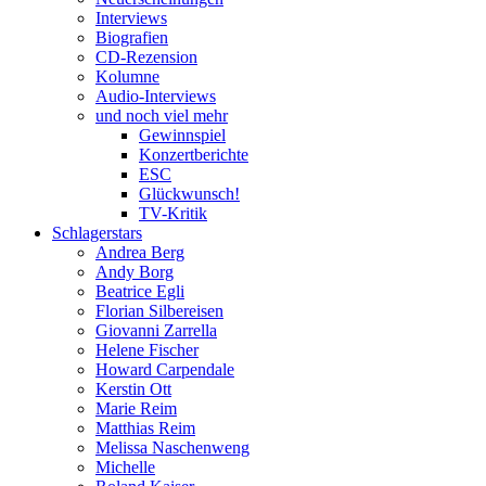
Interviews
Biografien
CD-Rezension
Kolumne
Audio-Interviews
und noch viel mehr
Gewinnspiel
Konzertberichte
ESC
Glückwunsch!
TV-Kritik
Schlagerstars
Andrea Berg
Andy Borg
Beatrice Egli
Florian Silbereisen
Giovanni Zarrella
Helene Fischer
Howard Carpendale
Kerstin Ott
Marie Reim
Matthias Reim
Melissa Naschenweng
Michelle