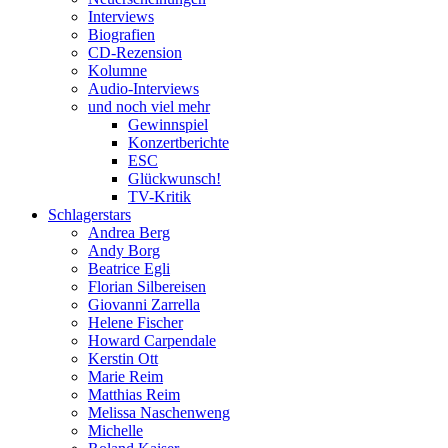
Interviews
Biografien
CD-Rezension
Kolumne
Audio-Interviews
und noch viel mehr
Gewinnspiel
Konzertberichte
ESC
Glückwunsch!
TV-Kritik
Schlagerstars
Andrea Berg
Andy Borg
Beatrice Egli
Florian Silbereisen
Giovanni Zarrella
Helene Fischer
Howard Carpendale
Kerstin Ott
Marie Reim
Matthias Reim
Melissa Naschenweng
Michelle