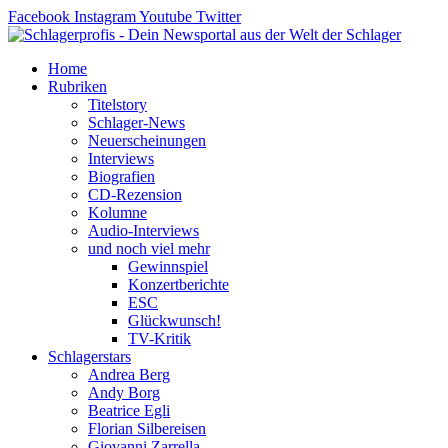
Zum
Facebook
Instagram
Youtube
Twitter
Inhalt
springen
Home
Rubriken
Titelstory
Schlager-News
Neuerscheinungen
Interviews
Biografien
CD-Rezension
Kolumne
Audio-Interviews
und noch viel mehr
Gewinnspiel
Konzertberichte
ESC
Glückwunsch!
TV-Kritik
Schlagerstars
Andrea Berg
Andy Borg
Beatrice Egli
Florian Silbereisen
Giovanni Zarrella