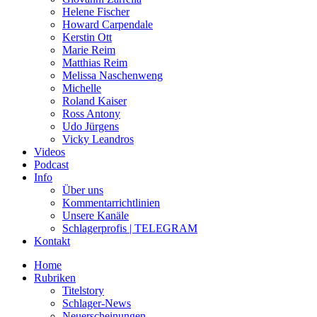
Helene Fischer
Howard Carpendale
Kerstin Ott
Marie Reim
Matthias Reim
Melissa Naschenweng
Michelle
Roland Kaiser
Ross Antony
Udo Jürgens
Vicky Leandros
Videos
Podcast
Info
Über uns
Kommentarrichtlinien
Unsere Kanäle
Schlagerprofis | TELEGRAM
Kontakt
Home
Rubriken
Titelstory
Schlager-News
Neuerscheinungen