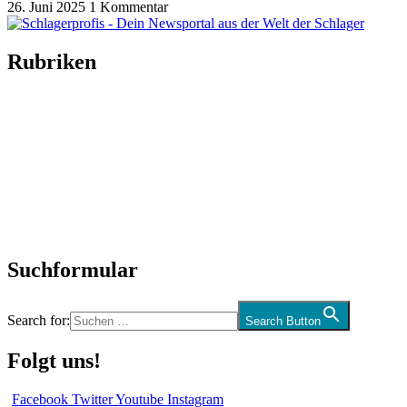
26. Juni 2025
1 Kommentar
Rubriken
Titelstory
SchlagerNews
Neuerscheinungen
Interviews
Biographien
CD-Rezension
Kolumne
Audio-Interviews
und mehr…
Suchformular
Search for:
Search Button
Folgt uns!
Facebook
Twitter
Youtube
Instagram