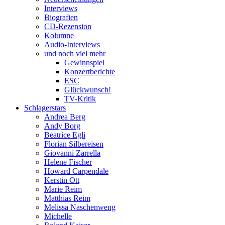
Interviews
Biografien
CD-Rezension
Kolumne
Audio-Interviews
und noch viel mehr
Gewinnspiel
Konzertberichte
ESC
Glückwunsch!
TV-Kritik
Schlagerstars
Andrea Berg
Andy Borg
Beatrice Egli
Florian Silbereisen
Giovanni Zarrella
Helene Fischer
Howard Carpendale
Kerstin Ott
Marie Reim
Matthias Reim
Melissa Naschenweng
Michelle