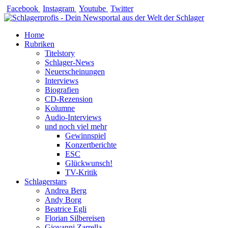
Zum
Facebook
Instagram
Youtube
Twitter
Inhalt
springen
Home
Rubriken
Titelstory
Schlager-News
Neuerscheinungen
Interviews
Biografien
CD-Rezension
Kolumne
Audio-Interviews
und noch viel mehr
Gewinnspiel
Konzertberichte
ESC
Glückwunsch!
TV-Kritik
Schlagerstars
Andrea Berg
Andy Borg
Beatrice Egli
Florian Silbereisen
Giovanni Zarrella