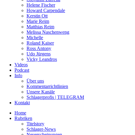
Helene Fischer
Howard Carpendale
Kerstin Ott
Marie Reim
Matthias Reim
Melissa Naschenweng
Michelle
Roland Kaiser
Ross Antony
Udo Jürgens
Vicky Leandros
Videos
Podcast
Info
Über uns
Kommentarrichtlinien
Unsere Kanäle
Schlagerprofis | TELEGRAM
Kontakt
Home
Rubriken
Titelstory
Schlager-News
Neuerscheinungen