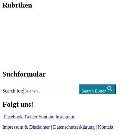
Rubriken
Titelstory
SchlagerNews
Neuerscheinungen
Interviews
Biographien
CD-Rezension
Kolumne
Audio-Interviews
und mehr…
Suchformular
Search for:
Search Button
Folgt uns!
Facebook
Twitter
Youtube
Instagram
Impressum & Disclaimer
|
Datenschutzerklärung
|
Kontakt