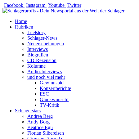
Zum
Facebook
Instagram
Youtube
Twitter
Inhalt
springen
Home
Rubriken
Titelstory
Schlager-News
Neuerscheinungen
Interviews
Biografien
CD-Rezension
Kolumne
Audio-Interviews
und noch viel mehr
Gewinnspiel
Konzertberichte
ESC
Glückwunsch!
TV-Kritik
Schlagerstars
Andrea Berg
Andy Borg
Beatrice Egli
Florian Silbereisen
Giovanni Zarrella