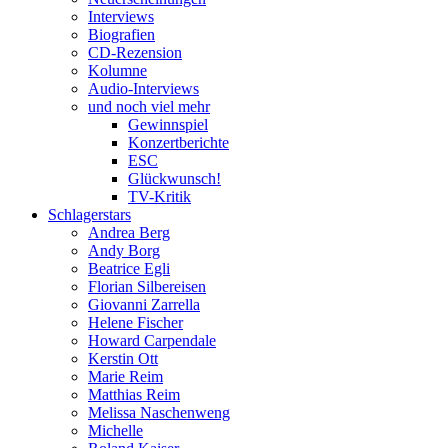
Interviews
Biografien
CD-Rezension
Kolumne
Audio-Interviews
und noch viel mehr
Gewinnspiel
Konzertberichte
ESC
Glückwunsch!
TV-Kritik
Schlagerstars
Andrea Berg
Andy Borg
Beatrice Egli
Florian Silbereisen
Giovanni Zarrella
Helene Fischer
Howard Carpendale
Kerstin Ott
Marie Reim
Matthias Reim
Melissa Naschenweng
Michelle