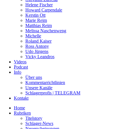
Helene Fischer
Howard Carpendale
Kerstin Ott
Marie Reim
Matthias Reim
Melissa Naschenweng
Michelle
Roland Kaiser
Ross Antony
Udo Jürgens
Vicky Leandros
Videos
Podcast
Info
Über uns
Kommentarrichtlinien
Unsere Kanäle
Schlagerprofis | TELEGRAM
Kontakt
Home
Rubriken
Titelstory
Schlager-News
Neuerscheinungen