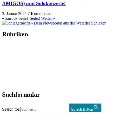
AMIGOS) und Solokonzerte!
3. Januar 2025
7 Kommentare
« Zurück
Seite
1
Seite
2
Weiter »
Rubriken
Titelstory
SchlagerNews
Neuerscheinungen
Interviews
Biographien
CD-Rezension
Kolumne
Audio-Interviews
und mehr…
Suchformular
Search for:
Search Button