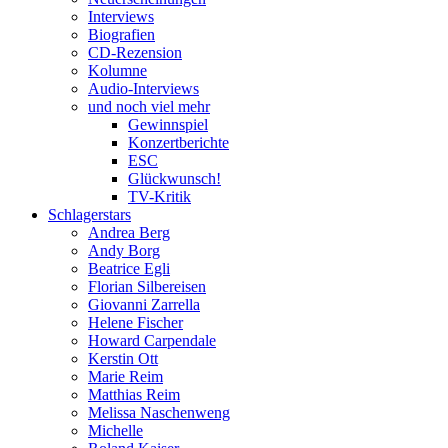
Interviews
Biografien
CD-Rezension
Kolumne
Audio-Interviews
und noch viel mehr
Gewinnspiel
Konzertberichte
ESC
Glückwunsch!
TV-Kritik
Schlagerstars
Andrea Berg
Andy Borg
Beatrice Egli
Florian Silbereisen
Giovanni Zarrella
Helene Fischer
Howard Carpendale
Kerstin Ott
Marie Reim
Matthias Reim
Melissa Naschenweng
Michelle