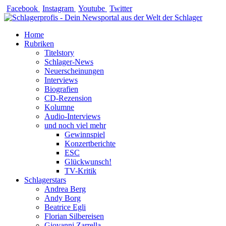
Zum
Facebook
Instagram
Youtube
Twitter
Inhalt
springen
Home
Rubriken
Titelstory
Schlager-News
Neuerscheinungen
Interviews
Biografien
CD-Rezension
Kolumne
Audio-Interviews
und noch viel mehr
Gewinnspiel
Konzertberichte
ESC
Glückwunsch!
TV-Kritik
Schlagerstars
Andrea Berg
Andy Borg
Beatrice Egli
Florian Silbereisen
Giovanni Zarrella