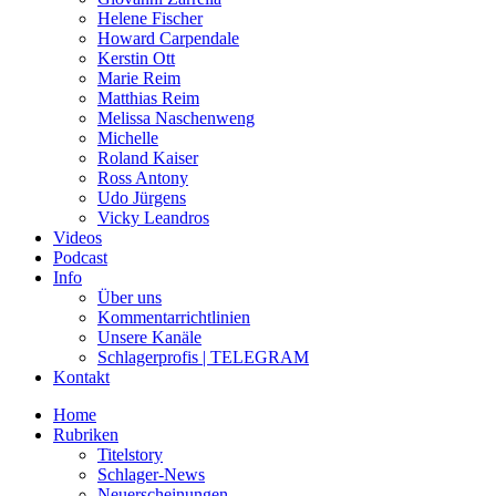
Helene Fischer
Howard Carpendale
Kerstin Ott
Marie Reim
Matthias Reim
Melissa Naschenweng
Michelle
Roland Kaiser
Ross Antony
Udo Jürgens
Vicky Leandros
Videos
Podcast
Info
Über uns
Kommentarrichtlinien
Unsere Kanäle
Schlagerprofis | TELEGRAM
Kontakt
Home
Rubriken
Titelstory
Schlager-News
Neuerscheinungen