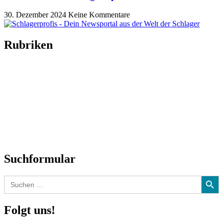
30. Dezember 2024
Keine Kommentare
Rubriken
Titelstory
SchlagerNews
Neuerscheinungen
Interviews
Biographien
CD-Rezension
Kolumne
Audio-Interviews
und mehr…
Suchformular
Search Button
Search
for:
Folgt uns!