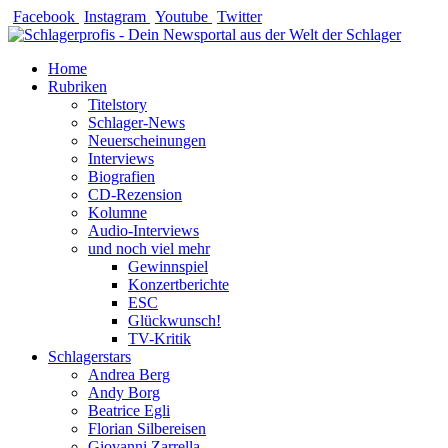
Zum
Facebook
Instagram
Youtube
Twitter
Inhalt
springen
Home
Rubriken
Titelstory
Schlager-News
Neuerscheinungen
Interviews
Biografien
CD-Rezension
Kolumne
Audio-Interviews
und noch viel mehr
Gewinnspiel
Konzertberichte
ESC
Glückwunsch!
TV-Kritik
Schlagerstars
Andrea Berg
Andy Borg
Beatrice Egli
Florian Silbereisen
Giovanni Zarrella