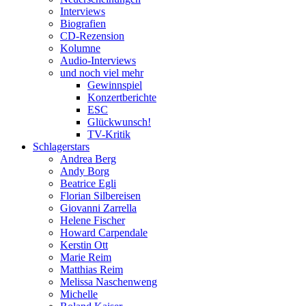
Interviews
Biografien
CD-Rezension
Kolumne
Audio-Interviews
und noch viel mehr
Gewinnspiel
Konzertberichte
ESC
Glückwunsch!
TV-Kritik
Schlagerstars
Andrea Berg
Andy Borg
Beatrice Egli
Florian Silbereisen
Giovanni Zarrella
Helene Fischer
Howard Carpendale
Kerstin Ott
Marie Reim
Matthias Reim
Melissa Naschenweng
Michelle