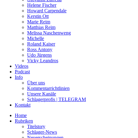
Helene Fischer
Howard Carpendale
Kerstin Ott
Marie Reim
Matthias Reim
Melissa Naschenweng
Michelle
Roland Kaiser
Ross Antony
Udo Jürgens
Vicky Leandros
Videos
Podcast
Info
Über uns
Kommentarrichtlinien
Unsere Kanäle
Schlagerprofis | TELEGRAM
Kontakt
Home
Rubriken
Titelstory
Schlager-News
Neuerscheinungen