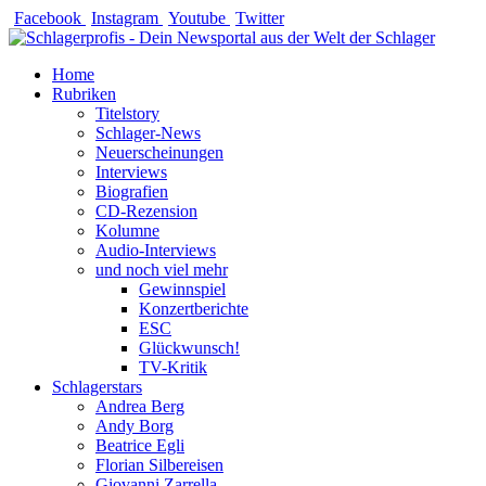
Zum
Facebook
Instagram
Youtube
Twitter
Inhalt
springen
Home
Rubriken
Titelstory
Schlager-News
Neuerscheinungen
Interviews
Biografien
CD-Rezension
Kolumne
Audio-Interviews
und noch viel mehr
Gewinnspiel
Konzertberichte
ESC
Glückwunsch!
TV-Kritik
Schlagerstars
Andrea Berg
Andy Borg
Beatrice Egli
Florian Silbereisen
Giovanni Zarrella