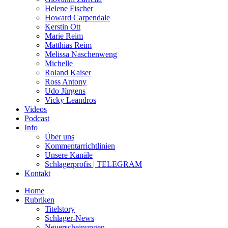
Helene Fischer
Howard Carpendale
Kerstin Ott
Marie Reim
Matthias Reim
Melissa Naschenweng
Michelle
Roland Kaiser
Ross Antony
Udo Jürgens
Vicky Leandros
Videos
Podcast
Info
Über uns
Kommentarrichtlinien
Unsere Kanäle
Schlagerprofis | TELEGRAM
Kontakt
Home
Rubriken
Titelstory
Schlager-News
Neuerscheinungen