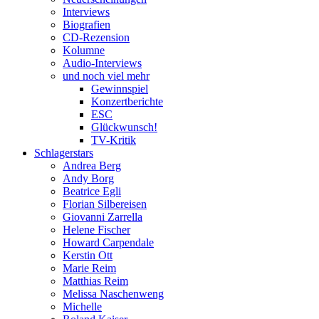
Interviews
Biografien
CD-Rezension
Kolumne
Audio-Interviews
und noch viel mehr
Gewinnspiel
Konzertberichte
ESC
Glückwunsch!
TV-Kritik
Schlagerstars
Andrea Berg
Andy Borg
Beatrice Egli
Florian Silbereisen
Giovanni Zarrella
Helene Fischer
Howard Carpendale
Kerstin Ott
Marie Reim
Matthias Reim
Melissa Naschenweng
Michelle