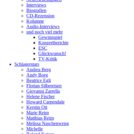
Interviews
Biografien
CD-Rezension
Kolumne
Audio-Interviews
und noch viel mehr
Gewinnspiel
Konzertberichte
ESC
Glückwunsch!
TV-Kritik
Schlagerstars
Andrea Berg
Andy Borg
Beatrice Egli
Florian Silbereisen
Giovanni Zarrella
Helene Fischer
Howard Carpendale
Kerstin Ott
Marie Reim
Matthias Reim
Melissa Naschenweng
Michelle