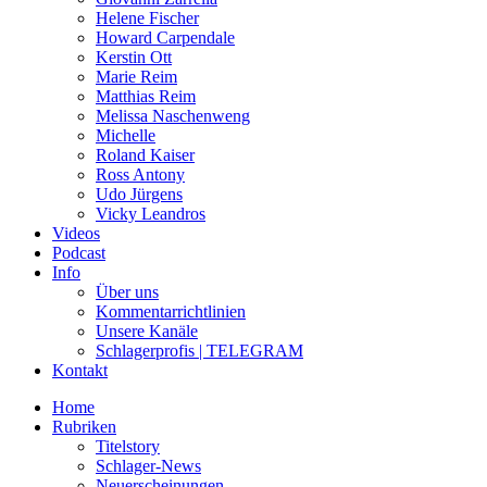
Helene Fischer
Howard Carpendale
Kerstin Ott
Marie Reim
Matthias Reim
Melissa Naschenweng
Michelle
Roland Kaiser
Ross Antony
Udo Jürgens
Vicky Leandros
Videos
Podcast
Info
Über uns
Kommentarrichtlinien
Unsere Kanäle
Schlagerprofis | TELEGRAM
Kontakt
Home
Rubriken
Titelstory
Schlager-News
Neuerscheinungen