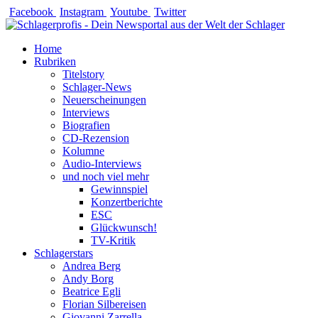
Zum
Facebook
Instagram
Youtube
Twitter
Inhalt
springen
Home
Rubriken
Titelstory
Schlager-News
Neuerscheinungen
Interviews
Biografien
CD-Rezension
Kolumne
Audio-Interviews
und noch viel mehr
Gewinnspiel
Konzertberichte
ESC
Glückwunsch!
TV-Kritik
Schlagerstars
Andrea Berg
Andy Borg
Beatrice Egli
Florian Silbereisen
Giovanni Zarrella