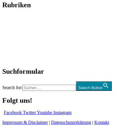
Rubriken
Titelstory
SchlagerNews
Neuerscheinungen
Interviews
Biographien
CD-Rezension
Kolumne
Audio-Interviews
und mehr…
Suchformular
Search for:
Search Button
Folgt uns!
Facebook
Twitter
Youtube
Instagram
Impressum & Disclaimer
|
Datenschutzerklärung
|
Kontakt