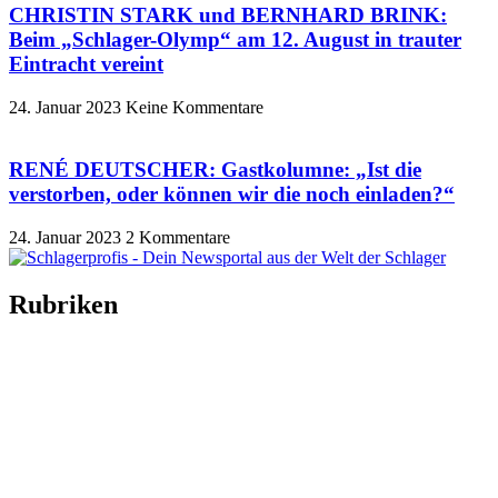
CHRISTIN STARK und BERNHARD BRINK:
Beim „Schlager-Olymp“ am 12. August in trauter
Eintracht vereint
24. Januar 2023
Keine Kommentare
RENÉ DEUTSCHER: Gastkolumne: „Ist die
verstorben, oder können wir die noch einladen?“
24. Januar 2023
2 Kommentare
Rubriken
Titelstory
SchlagerNews
Neuerscheinungen
Interviews
Biographien
CD-Rezension
Kolumne
Audio-Interviews