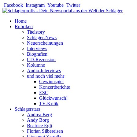
Zum
Facebook
Instagram
Youtube
Twitter
Inhalt
springen
Home
Rubriken
Titelstory
Schlager-News
Neuerscheinungen
Interviews
Biografien
CD-Rezension
Kolumne
Audio-Interviews
und noch viel mehr
Gewinnspiel
Konzertberichte
ESC
Glückwunsch!
TV-Kritik
Schlagerstars
Andrea Berg
Andy Borg
Beatrice Egli
Florian Silbereisen
Giovanni Zarrella