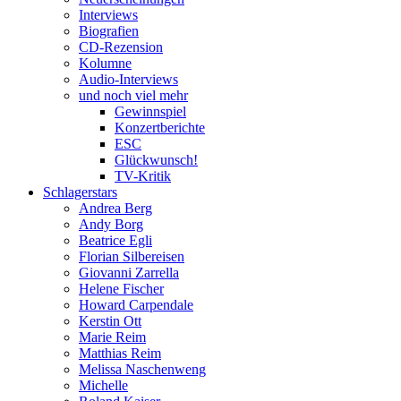
Interviews
Biografien
CD-Rezension
Kolumne
Audio-Interviews
und noch viel mehr
Gewinnspiel
Konzertberichte
ESC
Glückwunsch!
TV-Kritik
Schlagerstars
Andrea Berg
Andy Borg
Beatrice Egli
Florian Silbereisen
Giovanni Zarrella
Helene Fischer
Howard Carpendale
Kerstin Ott
Marie Reim
Matthias Reim
Melissa Naschenweng
Michelle