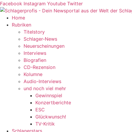
Zum
Facebook
Instagram
Youtube
Twitter
Inhalt
springen
Home
Rubriken
Titelstory
Schlager-News
Neuerscheinungen
Interviews
Biografien
CD-Rezension
Kolumne
Audio-Interviews
und noch viel mehr
Gewinnspiel
Konzertberichte
ESC
Glückwunsch!
TV-Kritik
Schlagerstars