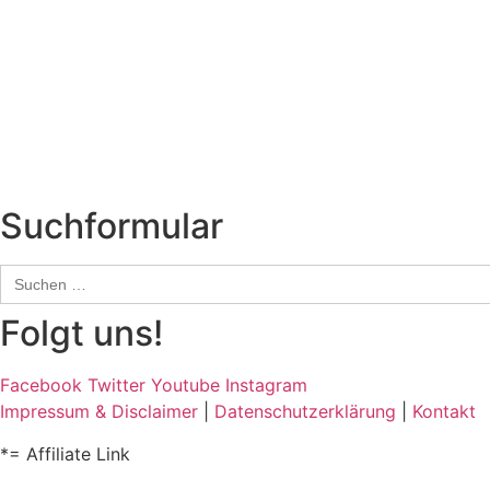
Neuerscheinungen
Interviews
Biographien
CD-Rezension
Kolumne
Audio-Interviews
und mehr…
Suchformular
Search
for:
Folgt uns!
Facebook
Twitter
Youtube
Instagram
Impressum & Disclaimer
|
Datenschutzerklärung
|
Kontakt
*= Affiliate Link