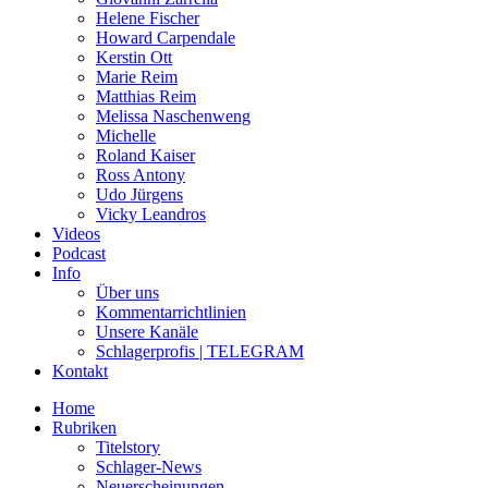
Helene Fischer
Howard Carpendale
Kerstin Ott
Marie Reim
Matthias Reim
Melissa Naschenweng
Michelle
Roland Kaiser
Ross Antony
Udo Jürgens
Vicky Leandros
Videos
Podcast
Info
Über uns
Kommentarrichtlinien
Unsere Kanäle
Schlagerprofis | TELEGRAM
Kontakt
Home
Rubriken
Titelstory
Schlager-News
Neuerscheinungen