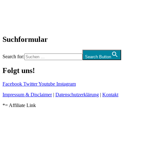
Biographien
CD-Rezension
Kolumne
Audio-Interviews
und mehr…
Suchformular
Search for:
Search Button
Folgt uns!
Facebook
Twitter
Youtube
Instagram
Impressum & Disclaimer
|
Datenschutzerklärung
|
Kontakt
*= Affiliate Link