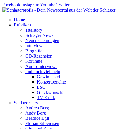
Zum
Facebook
Instagram
Youtube
Twitter
Inhalt
springen
Home
Rubriken
Titelstory
Schlager-News
Neuerscheinungen
Interviews
Biografien
CD-Rezension
Kolumne
Audio-Interviews
und noch viel mehr
Gewinnspiel
Konzertberichte
ESC
Glückwunsch!
TV-Kritik
Schlagerstars
Andrea Berg
Andy Borg
Beatrice Egli
Florian Silbereisen
Giovanni Zarrella