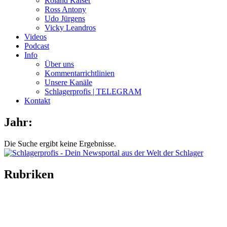
Roland Kaiser
Ross Antony
Udo Jürgens
Vicky Leandros
Videos
Podcast
Info
Über uns
Kommentarrichtlinien
Unsere Kanäle
Schlagerprofis | TELEGRAM
Kontakt
Jahr:
Die Suche ergibt keine Ergebnisse.
Rubriken
Titelstory
SchlagerNews
Neuerscheinungen
Interviews