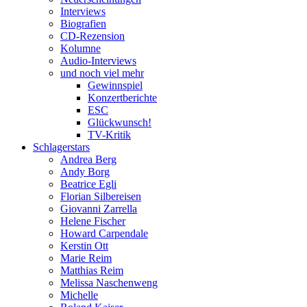
Interviews
Biografien
CD-Rezension
Kolumne
Audio-Interviews
und noch viel mehr
Gewinnspiel
Konzertberichte
ESC
Glückwunsch!
TV-Kritik
Schlagerstars
Andrea Berg
Andy Borg
Beatrice Egli
Florian Silbereisen
Giovanni Zarrella
Helene Fischer
Howard Carpendale
Kerstin Ott
Marie Reim
Matthias Reim
Melissa Naschenweng
Michelle